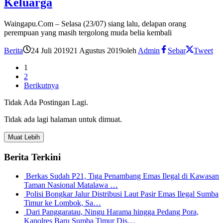
Keluarga
Waingapu.Com – Selasa (23/07) siang lalu, delapan orang
perempuan yang masih tergolong muda belia kembali
Berita
24 Juli 2019
21 Agustus 2019
oleh
Admin
Sebar
Tweet
1
2
Berikutnya
Tidak Ada Postingan Lagi.
Tidak ada lagi halaman untuk dimuat.
Muat Lebih
Berita Terkini
Berkas Sudah P21, Tiga Penambang Emas Ilegal di Kawasan
Taman Nasional Matalawa …
Polisi Bongkar Jalur Distribusi Laut Pasir Emas Ilegal Sumba
Timur ke Lombok, Sa…
Dari Panggaratau, Ningu Harama hingga Pedang Pora,
Kapolres Baru Sumba Timur Dis…