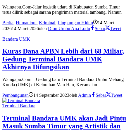
Waingapu.Com-Jalur logistik udara di Kabupaten Sumba Timur
terus dilirik sebagai sarana pengiriman material tambang. Namun
Berita
,
Humaniora
,
Kriminal
,
Lingkungan Hidup
14 Maret
2026
14 Maret 2026
oleh
Dion Umbu Ana Lodu
Sebar
Tweet
Bandara UMK
Kuras Dana APBN Lebih dari 68 Miliar,
Gedung Terminal Bandara UMK
Akhirnya Difungsikan
Waingapu.Com – Gedung baru Terminal Bandara Umbu Mehang
Kunda (UMK) di Kelurahan Mau Hau, Kecamatan
Pembangunan
14 September 2023
oleh
Admin
Sebar
Tweet
Terminal Bandara
Terminal Bandara UMK akan Jadi Pintu
Masuk Sumba Timur yang Artistik dan