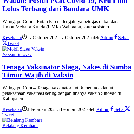
Waduh! Positif PCR Covid-19, Kru Film
Lolos Terbang dari Bandara UMK
Waingapu.Com – Entah karena lengahnya petugas di bandara
Umbu Mehang Kunda (UMK) Waingapu, karena sistem
Kesehatan
17 Oktober 2021
17 Oktober 2021
oleh
Admin
Sebar
Tweet
Vaksin Sinovac
Tenaga Vaksinator Siaga, Nakes di Sumba
Timur Wajib di Vaksin
Waingapu.Com – Tenaga vaksinator untuk menindaklanjuti
pelaksanaan vaksinasi sering dengan tibanya vaksin Sinovac di
Kabupaten
Kesehatan
3 Februari 2021
3 Februari 2021
oleh
Admin
Sebar
Tweet
Belalang Kembara