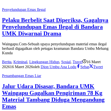
Penyelundupan Emas Ilegal
Pelaku Berbelit Saat Diperiksa, Gagalnya
Penyelundupan Emas Ilegal di Bandara
UMK Diwarnai Drama
Waingapu.Com-Sebuah upaya penyelundupan material emas ilegal
berhasil digagalkan oleh petugas keamanan Bandara Umbu Mehang
Kunda
Berita
,
Kriminal
,
Lingkungan Hidup
,
Sosial
,
Travel
16 Maret
2026
16 Maret 2026
oleh
Dion Umbu Ana Lodu
Sebar
Tweet
Penambangan Emas Liar
Jalur Udara Disasar, Bandara UMK
Waingapu Gagalkan Pengiriman 78 Kg
Material Tambang Diduga Mengandung
Emas