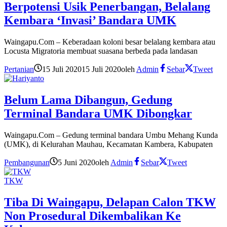
Berpotensi Usik Penerbangan, Belalang
Kembara ‘Invasi’ Bandara UMK
Waingapu.Com – Keberadaan koloni besar belalang kembara atau
Locusta Migratoria membuat suasana berbeda pada landasan
Pertanian
15 Juli 2020
15 Juli 2020
oleh
Admin
Sebar
Tweet
Belum Lama Dibangun, Gedung
Terminal Bandara UMK Dibongkar
Waingapu.Com – Gedung terminal bandara Umbu Mehang Kunda
(UMK), di Kelurahan Mauhau, Kecamatan Kambera, Kabupaten
Pembangunan
5 Juni 2020
oleh
Admin
Sebar
Tweet
TKW
Tiba Di Waingapu, Delapan Calon TKW
Non Prosedural Dikembalikan Ke