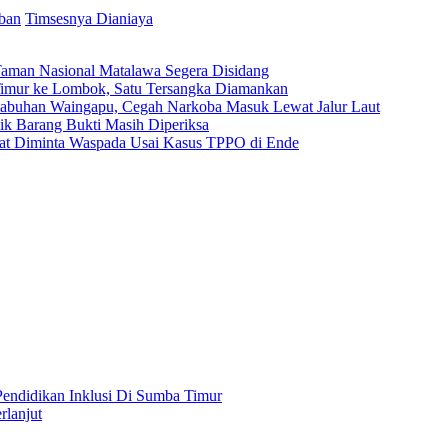
ban
Timsesnya Dianiaya
Taman Nasional Matalawa Segera Disidang
a Timur ke Lombok, Satu Tersangka Diamankan
elabuhan Waingapu, Cegah Narkoba Masuk Lewat Jalur Laut
ilik Barang Bukti Masih Diperiksa
kat Diminta Waspada Usai Kasus TPPO di Ende
ndidikan Inklusi Di Sumba Timur
rlanjut