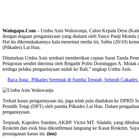
Waingapu.Com
– Umbu Anis Waluwanja, Calon Kepala Desa (Kade
dengan dugaan penganiayaan yang dialami oleh Yance Panji Mondu (
Hal itu dikemukakannya kala menemui media ini, Sabtu (20/10) ke
(Pilkades) Lai Hau.
Dituturkan Umbu Anis sembari memberikan copian Surat Tanda Penerim
Pelaporan sendiri diterima oleh Brigadir Polisi Dominggus A. Molak
terduga pelaku penganiayaan sudah ke Bali,” ungkap Umbu Anis.
Baca Juga:
Pilkades Serentak di Sumba Tengah, Seluruh Cakades
Terkait kasus penganiayaan ini, juga telah pula diadukan ke DPR
Pemilih Tetap (DPT) oleh panitia Pilkades Lai Hau. Dalam pengadua
penganiayaan.
Terpisah, Kapolres Sumtim, AKBP. Victor MT. Silalahi, yang dihubu
Reskrim dan esok bisa dikonfirmasi langsung ke Kasat Reskrim. Saya 
penanganan kasus ini.
(ion)