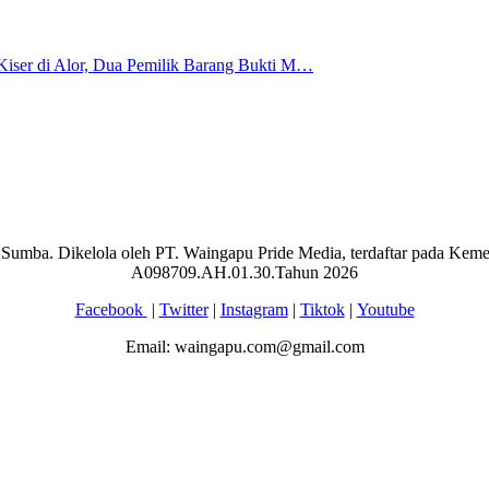
i Kiser di Alor, Dua Pemilik Barang Bukti M…
aran Sumba. Dikelola oleh PT. Waingapu Pride Media, terdaftar pada 
A098709.AH.01.30.Tahun 2026
Facebook
|
Twitter
|
Instagram
|
Tiktok
|
Youtube
Email: waingapu.com@gmail.com