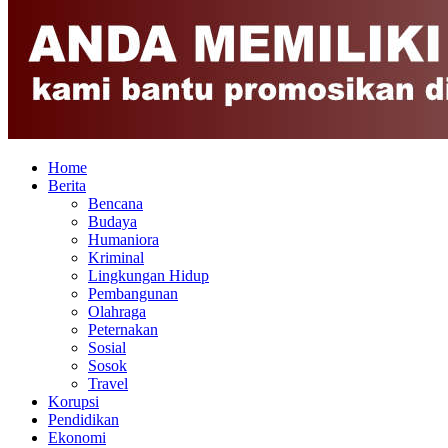
Home
Berita
Bencana
Budaya
Humaniora
Kriminal
Lingkungan Hidup
Pembangunan
Olahraga
Peternakan
Sosial
Sosok
Travel
Korupsi
Pendidikan
Ekonomi