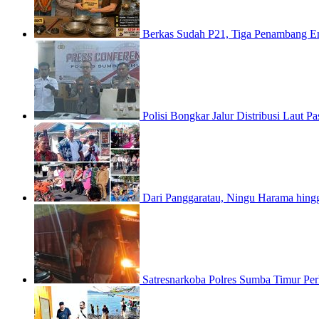
Berkas Sudah P21, Tiga Penambang E
Polisi Bongkar Jalur Distribusi Laut
Dari Panggaratau, Ningu Harama hin
Satresnarkoba Polres Sumba Timur Pe