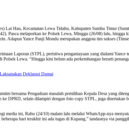
s) Lai Hau, Kecamatan Lewa Tidahu, Kabupaten Sumba Timur (Sumt
42). Pasca melaporkan ke Polsek Lewa, Minggu (26/08) lalu, hingga 
marin. Adapun Yance Panji Mondu merupakan anggota tim sukses (Tim
aan Laporan (STPL), peristiwa penganiayaan yang dialami Yance terja
 di Polsek Lewa. “Hingga kini belum ada perkembangan berarti penangan
 Laksanakan Deklarasi Damai
D Sumtim bersama Pengaduan masalah pemilihan Kepala Desa yang dit
n ke DPRD, selain dilampiri dengan foto copy STPL, juga disertakan 
ngi media ini, Rabu (24/10) malam lalu melalui WhatsApp-nya menyata
beberapa hari terakhir ini ada tugas di Kupang,” tandasnya via panggi