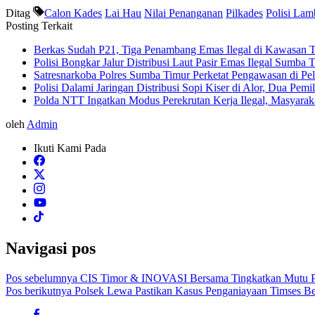
Ditag
Calon Kades
Lai Hau
Nilai Penanganan
Pilkades
Polisi Lam
Posting Terkait
Berkas Sudah P21, Tiga Penambang Emas Ilegal di Kawasan 
Polisi Bongkar Jalur Distribusi Laut Pasir Emas Ilegal Sumb
Satresnarkoba Polres Sumba Timur Perketat Pengawasan di P
Polisi Dalami Jaringan Distribusi Sopi Kiser di Alor, Dua Pem
Polda NTT Ingatkan Modus Perekrutan Kerja Ilegal, Masyara
oleh
Admin
Ikuti Kami Pada
Navigasi pos
Pos sebelumnya
CIS Timor & INOVASI Bersama Tingkatkan Mutu Pe
Pos berikutnya
Polsek Lewa Pastikan Kasus Penganiayaan Timses Be