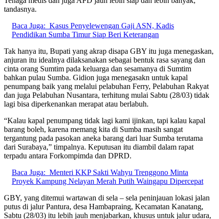
Tenaga medis dan juga APD jauh lebih siap dan lebih banyak,”
tandasnya.
Baca Juga:
Kasus Penyelewengan Gaji ASN, Kadis
Pendidikan Sumba Timur Siap Beri Keterangan
Tak hanya itu, Bupati yang akrap disapa GBY itu juga menegaskan,
anjuran itu idealnya dilaksanakan sebagai bentuk rasa sayang dan
cinta orang Sumtim pada keluarga dan sesamanya di Sumtim
bahkan pulau Sumba. Gidion juga menegasakn untuk kapal
penumpang baik yang melalui pelabuhan Ferry, Pelabuhan Rakyat
dan juga Pelabuhan Nusantara, terhitung mulai Sabtu (28/03) tidak
lagi bisa diperkenankan merapat atau berlabuh.
“Kalau kapal penumpang tidak lagi kami ijinkan, tapi kalau kapal
barang boleh, karena memang kita di Sumba masih sangat
tergantung pada pasokan aneka barang dari luar Sumba terutama
dari Surabaya,” timpalnya. Keputusan itu diambil dalam rapat
terpadu antara Forkompimda dan DPRD.
Baca Juga:
Menteri KKP Sakti Wahyu Trenggono Minta
Proyek Kampung Nelayan Merah Putih Waingapu Dipercepat
GBY, yang ditemui wartawan di sela – sela peninjauan lokasi jalan
putus di jalur Pantura, desa Hambapraing, Kecamatan Kanatang,
Sabtu (28/03) itu lebih jauh menjabarkan, khusus untuk jalur udara,