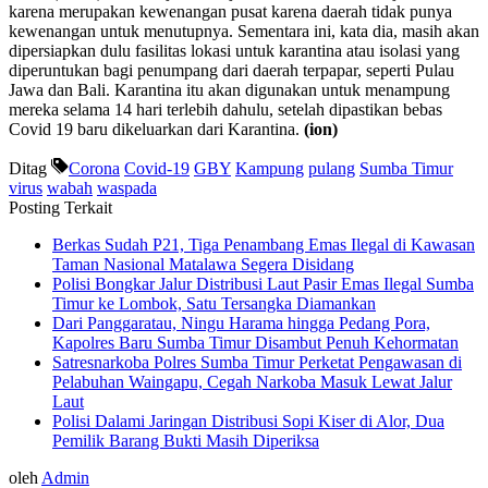
karena merupakan kewenangan pusat karena daerah tidak punya
kewenangan untuk menutupnya. Sementara ini, kata dia, masih akan
dipersiapkan dulu fasilitas lokasi untuk karantina atau isolasi yang
diperuntukan bagi penumpang dari daerah terpapar, seperti Pulau
Jawa dan Bali. Karantina itu akan digunakan untuk menampung
mereka selama 14 hari terlebih dahulu, setelah dipastikan bebas
Covid 19 baru dikeluarkan dari Karantina.
(ion)
Ditag
Corona
Covid-19
GBY
Kampung
pulang
Sumba Timur
virus
wabah
waspada
Posting Terkait
Berkas Sudah P21, Tiga Penambang Emas Ilegal di Kawasan
Taman Nasional Matalawa Segera Disidang
Polisi Bongkar Jalur Distribusi Laut Pasir Emas Ilegal Sumba
Timur ke Lombok, Satu Tersangka Diamankan
Dari Panggaratau, Ningu Harama hingga Pedang Pora,
Kapolres Baru Sumba Timur Disambut Penuh Kehormatan
Satresnarkoba Polres Sumba Timur Perketat Pengawasan di
Pelabuhan Waingapu, Cegah Narkoba Masuk Lewat Jalur
Laut
Polisi Dalami Jaringan Distribusi Sopi Kiser di Alor, Dua
Pemilik Barang Bukti Masih Diperiksa
oleh
Admin