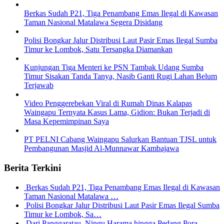
Berkas Sudah P21, Tiga Penambang Emas Ilegal di Kawasan
Taman Nasional Matalawa Segera Disidang
Polisi Bongkar Jalur Distribusi Laut Pasir Emas Ilegal Sumba
Timur ke Lombok, Satu Tersangka Diamankan
Kunjungan Tiga Menteri ke PSN Tambak Udang Sumba
Timur Sisakan Tanda Tanya, Nasib Ganti Rugi Lahan Belum
Terjawab
Video Penggerebekan Viral di Rumah Dinas Kalapas
Waingapu Ternyata Kasus Lama, Gidion: Bukan Terjadi di
Masa Kepemimpinan Saya
PT PELNI Cabang Waingapu Salurkan Bantuan TJSL untuk
Pembangunan Masjid Al-Munnawar Kambajawa
Berita Terkini
Berkas Sudah P21, Tiga Penambang Emas Ilegal di Kawasan
Taman Nasional Matalawa …
Polisi Bongkar Jalur Distribusi Laut Pasir Emas Ilegal Sumba
Timur ke Lombok, Sa…
Dari Panggaratau, Ningu Harama hingga Pedang Pora,