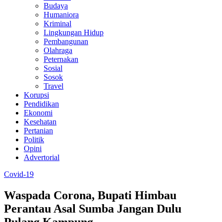
Budaya
Humaniora
Kriminal
Lingkungan Hidup
Pembangunan
Olahraga
Peternakan
Sosial
Sosok
Travel
Korupsi
Pendidikan
Ekonomi
Kesehatan
Pertanian
Politik
Opini
Advertorial
Covid-19
Waspada Corona, Bupati Himbau
Perantau Asal Sumba Jangan Dulu
Pulang Kampung