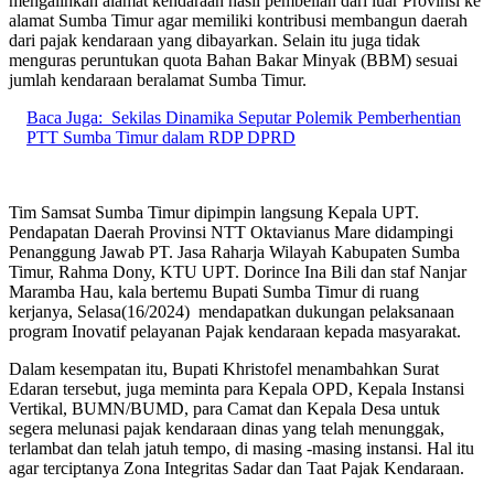
mengalihkan alamat kendaraan hasil pembelian dari luar Provinsi ke
alamat Sumba Timur agar memiliki kontribusi membangun daerah
dari pajak kendaraan yang dibayarkan. Selain itu juga tidak
menguras peruntukan quota Bahan Bakar Minyak (BBM) sesuai
jumlah kendaraan beralamat Sumba Timur.
Baca Juga:
Sekilas Dinamika Seputar Polemik Pemberhentian
PTT Sumba Timur dalam RDP DPRD
Tim Samsat Sumba Timur dipimpin langsung Kepala UPT.
Pendapatan Daerah Provinsi NTT Oktavianus Mare didampingi
Penanggung Jawab PT. Jasa Raharja Wilayah Kabupaten Sumba
Timur, Rahma Dony, KTU UPT. Dorince Ina Bili dan staf Nanjar
Maramba Hau, kala bertemu Bupati Sumba Timur di ruang
kerjanya, Selasa(16/2024)
mendapatkan dukungan pelaksanaan
program Inovatif pelayanan Pajak kendaraan kepada masyarakat.
Dalam kesempatan itu, Bupati Khristofel menambahkan Surat
Edaran tersebut, juga meminta para Kepala OPD, Kepala Instansi
Vertikal, BUMN/BUMD, para Camat dan Kepala Desa untuk
segera melunasi pajak kendaraan dinas yang telah menunggak,
terlambat dan telah jatuh tempo, di masing -masing instansi. Hal itu
agar terciptanya Zona Integritas Sadar dan Taat Pajak Kendaraan.