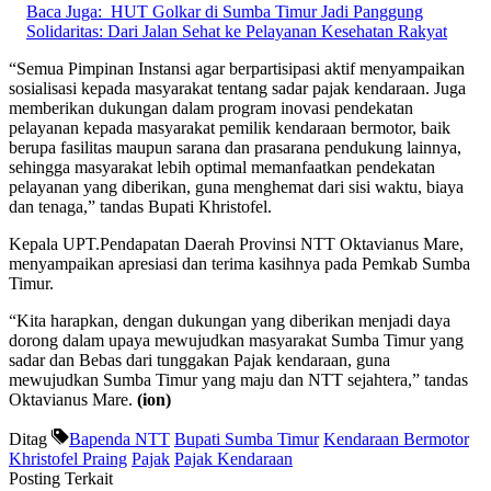
Baca Juga:
HUT Golkar di Sumba Timur Jadi Panggung
Solidaritas: Dari Jalan Sehat ke Pelayanan Kesehatan Rakyat
“Semua Pimpinan Instansi agar berpartisipasi aktif menyampaikan
sosialisasi kepada masyarakat tentang sadar pajak kendaraan. Juga
memberikan dukungan dalam program inovasi pendekatan
pelayanan kepada masyarakat pemilik kendaraan bermotor, baik
berupa fasilitas maupun sarana dan prasarana pendukung lainnya,
sehingga masyarakat lebih optimal memanfaatkan pendekatan
pelayanan yang diberikan, guna menghemat dari sisi waktu, biaya
dan tenaga,” tandas Bupati Khristofel.
Kepala UPT.Pendapatan Daerah Provinsi NTT Oktavianus Mare,
menyampaikan apresiasi dan terima kasihnya pada Pemkab Sumba
Timur.
“Kita harapkan, dengan dukungan yang diberikan menjadi daya
dorong dalam upaya mewujudkan masyarakat Sumba Timur yang
sadar dan Bebas dari tunggakan Pajak kendaraan, guna
mewujudkan Sumba Timur yang maju dan NTT sejahtera,” tandas
Oktavianus Mare.
(ion)
Ditag
Bapenda NTT
Bupati Sumba Timur
Kendaraan Bermotor
Khristofel Praing
Pajak
Pajak Kendaraan
Posting Terkait