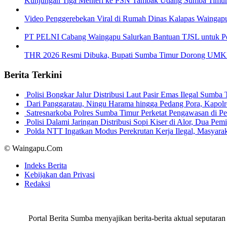
Kunjungan Tiga Menteri ke PSN Tambak Udang Sumba Timur 
Video Penggerebekan Viral di Rumah Dinas Kalapas Waingap
PT PELNI Cabang Waingapu Salurkan Bantuan TJSL untuk 
THR 2026 Resmi Dibuka, Bupati Sumba Timur Dorong UMKM 
Berita Terkini
Polisi Bongkar Jalur Distribusi Laut Pasir Emas Ilegal Sum
Dari Panggaratau, Ningu Harama hingga Pedang Pora, Kapo
Satresnarkoba Polres Sumba Timur Perketat Pengawasan di 
Polisi Dalami Jaringan Distribusi Sopi Kiser di Alor, Dua P
Polda NTT Ingatkan Modus Perekrutan Kerja Ilegal, Masyar
© Waingapu.Com
Indeks Berita
Kebijakan dan Privasi
Redaksi
Portal Berita Sumba menyajikan berita-berita aktual seput