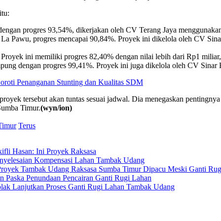
tu:
ngan progres 93,54%, dikerjakan oleh CV Terang Jaya menggunakan D
a Pawu, progres mencapai 90,84%. Proyek ini dikelola oleh CV Sinar
royek ini memiliki progres 82,40% dengan nilai lebih dari Rp1 miliar
ung dengan progres 99,41%. Proyek ini juga dikelola oleh CV Sinar B
roti Penanganan Stunting dan Kualitas SDM
proyek tersebut akan tuntas sesuai jadwal. Dia menegaskan pentingnya s
 Sumba Timur.
(wyn/ion)
Timur
Terus
fli Hasan: Ini Proyek Raksasa
Penyelesaian Kompensasi Lahan Tambak Udang
i, Proyek Tambak Udang Raksasa Sumba Timur Dipacu Meski Ganti Ru
n Paska Penundaan Pencairan Ganti Rugi Lahan
lak Lanjutkan Proses Ganti Rugi Lahan Tambak Udang