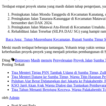
Terdapat empat proyek utama yang masih dalam tahap pengerjaan, yai
Peningkatan Jalan Mondu-Tanggedu di Kecamatan Kanatang, de
Peningkatan Jalan Tanarara-Kananggar di Kecamatan Matawai L
bersumber dari DAK 2024.
Peningkatan Jalan Matawai Atu-Herati di Kecamatan Umalulu. P
Rehabilitasi Jalan Tersebar (SILPA DAU SG) yang hampir ramp
Baca Juga:
Tutup Musrenbang Kecamatan, Bupati Sumba Timur So
Meski masih terdapat beberapa tantangan, Yohanis tetap yakin semua 
keberhasilan proyek-proyek yang menjadi prioritas pembangunan di
Ditag
Berproses
Masih
menuju
Penyelesaian
Proyek Jalan
Sumba 
Posting Terkait
Tiga Menteri Tinjau PSN Tambak Udang di Sumba Timur, Zulki
Tiga Menteri Datang ke Sumba Timur, Warga Titip Harapan 
Puluhan Alat Berat Didatangkan dari Jakarta ke Palakahemb
KSO Janji Akan Ajak Warga Dialog dan Tuntaskan Pembayara
Tiga Tahun Menanti Berujung Kecewa, Warga Palakahembi To
oleh
Admin
Ikuti Kami Pada