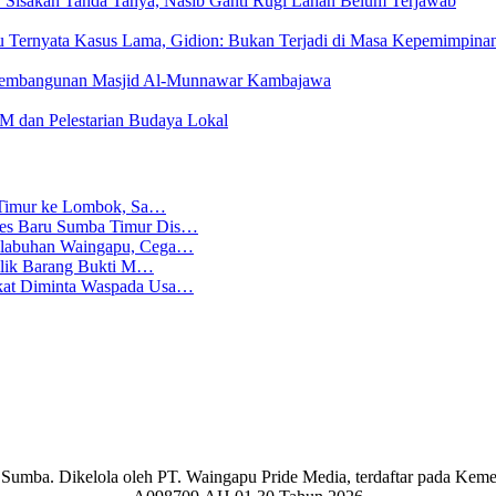
Sisakan Tanda Tanya, Nasib Ganti Rugi Lahan Belum Terjawab
u Ternyata Kasus Lama, Gidion: Bukan Terjadi di Masa Kepemimpina
Pembangunan Masjid Al-Munnawar Kambajawa
dan Pelestarian Budaya Lokal
ba Timur ke Lombok, Sa…
lres Baru Sumba Timur Dis…
Pelabuhan Waingapu, Cega…
emilik Barang Bukti M…
akat Diminta Waspada Usa…
aran Sumba. Dikelola oleh PT. Waingapu Pride Media, terdaftar pada 