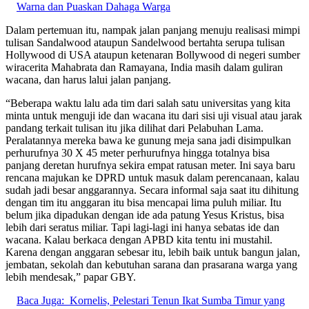
Warna dan Puaskan Dahaga Warga
Dalam pertemuan itu, nampak jalan panjang menuju realisasi mimpi
tulisan Sandalwood ataupun Sandelwood bertahta serupa tulisan
Hollywood di USA ataupun ketenaran Bollywood di negeri sumber
wiracerita Mahabrata dan Ramayana, India masih dalam guliran
wacana, dan harus lalui jalan panjang.
“Beberapa waktu lalu ada tim dari salah satu universitas yang kita
minta untuk menguji ide dan wacana itu dari sisi uji visual atau jarak
pandang terkait tulisan itu jika dilihat dari Pelabuhan Lama.
Peralatannya mereka bawa ke gunung meja sana jadi disimpulkan
perhurufnya 30 X 45 meter perhurufnya hingga totalnya bisa
panjang deretan hurufnya sekira empat ratusan meter. Ini saya baru
rencana majukan ke DPRD untuk masuk dalam perencanaan, kalau
sudah jadi besar anggarannya. Secara informal saja saat itu dihitung
dengan tim itu anggaran itu bisa mencapai lima puluh miliar. Itu
belum jika dipadukan dengan ide ada patung Yesus Kristus, bisa
lebih dari seratus miliar. Tapi lagi-lagi ini hanya sebatas ide dan
wacana. Kalau berkaca dengan APBD kita tentu ini mustahil.
Karena dengan anggaran sebesar itu, lebih baik untuk bangun jalan,
jembatan, sekolah dan kebutuhan sarana dan prasarana warga yang
lebih mendesak,” papar GBY.
Baca Juga:
Kornelis, Pelestari Tenun Ikat Sumba Timur yang