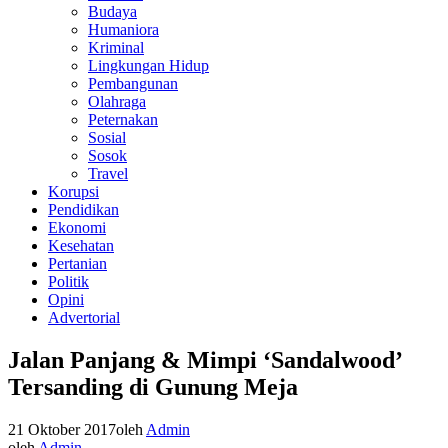
Budaya
Humaniora
Kriminal
Lingkungan Hidup
Pembangunan
Olahraga
Peternakan
Sosial
Sosok
Travel
Korupsi
Pendidikan
Ekonomi
Kesehatan
Pertanian
Politik
Opini
Advertorial
Jalan Panjang & Mimpi ‘Sandalwood’
Tersanding di Gunung Meja
21 Oktober 2017
oleh
Admin
oleh
Admin