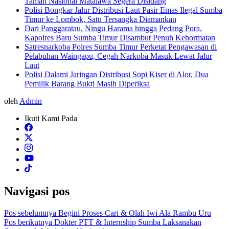
Taman Nasional Matalawa Segera Disidang
Polisi Bongkar Jalur Distribusi Laut Pasir Emas Ilegal Sumba
Timur ke Lombok, Satu Tersangka Diamankan
Dari Panggaratau, Ningu Harama hingga Pedang Pora,
Kapolres Baru Sumba Timur Disambut Penuh Kehormatan
Satresnarkoba Polres Sumba Timur Perketat Pengawasan di
Pelabuhan Waingapu, Cegah Narkoba Masuk Lewat Jalur
Laut
Polisi Dalami Jaringan Distribusi Sopi Kiser di Alor, Dua
Pemilik Barang Bukti Masih Diperiksa
oleh
Admin
Ikuti Kami Pada
Navigasi pos
Pos sebelumnya
Begini Proses Cari & Olah Iwi Ala Rambu Uru
Pos berikutnya
Dokter PTT & Internship Sumba Laksanakan