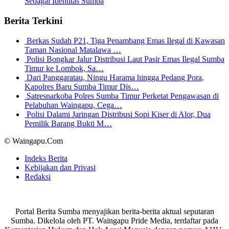
Sebagai Identitas Sumba
Berita Terkini
Berkas Sudah P21, Tiga Penambang Emas Ilegal di Kawasan
Taman Nasional Matalawa …
Polisi Bongkar Jalur Distribusi Laut Pasir Emas Ilegal Sumba
Timur ke Lombok, Sa…
Dari Panggaratau, Ningu Harama hingga Pedang Pora,
Kapolres Baru Sumba Timur Dis…
Satresnarkoba Polres Sumba Timur Perketat Pengawasan di
Pelabuhan Waingapu, Cega…
Polisi Dalami Jaringan Distribusi Sopi Kiser di Alor, Dua
Pemilik Barang Bukti M…
© Waingapu.Com
Indeks Berita
Kebijakan dan Privasi
Redaksi
Portal Berita Sumba menyajikan berita-berita aktual seputaran
Sumba. Dikelola oleh PT. Waingapu Pride Media, terdaftar pada