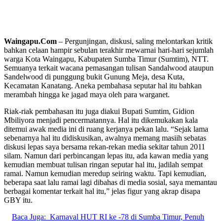
Waingapu.Com
– Pergunjingan, diskusi, saling melontarkan kritik
bahkan celaan hampir sebulan terakhir mewarnai hari-hari sejumlah
warga Kota Waingapu, Kabupaten Sumba Timur (Sumtim), NTT.
Semuanya terkait wacana pemasangan tulisan Sandalwood ataupun
Sandelwood di punggung bukit Gunung Meja, desa Kuta,
Kecamatan Kanatang. Aneka pembahasa seputar hal itu bahkan
merambah hingga ke jagad maya oleh para warganet.
Riak-riak pembahasan itu juga diakui Bupati Sumtim, Gidion
Mbiliyora menjadi pencermatannya. Hal itu dikemukakan kala
ditemui awak media ini di ruang kerjanya pekan lalu. “Sejak lama
sebenarnya hal itu didiskusikan, awalnya memang masiih sebatas
diskusi lepas saya bersama rekan-rekan media sekitar tahun 2011
silam. Namun dari perbincangan lepas itu, ada kawan media yang
kemudian membuat tulisan ringan seputar hal itu, jadilah sempat
ramai. Namun kemudian meredup seiring waktu. Tapi kemudian,
beberapa saat lalu ramai lagi dibahas di media sosial, saya memantau
berbagai komentar terkait hal itu,” jelas figur yang akrap disapa
GBY itu.
Baca Juga:
Karnaval HUT RI ke -78 di Sumba Timur, Penuh