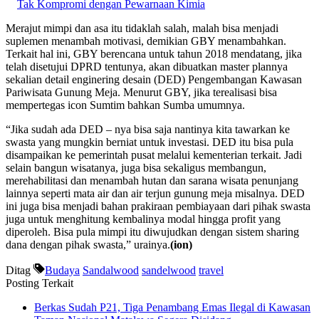
Tak Kompromi dengan Pewarnaan Kimia
Merajut mimpi dan asa itu tidaklah salah, malah bisa menjadi
suplemen menambah motivasi, demikian GBY menambahkan.
Terkait hal ini, GBY berencana untuk tahun 2018 mendatang, jika
telah disetujui DPRD tentunya, akan dibuatkan master plannya
sekalian detail enginering desain (DED) Pengembangan Kawasan
Pariwisata Gunung Meja. Menurut GBY, jika terealisasi bisa
mempertegas icon Sumtim bahkan Sumba umumnya.
“Jika sudah ada DED – nya bisa saja nantinya kita tawarkan ke
swasta yang mungkin berniat untuk investasi. DED itu bisa pula
disampaikan ke pemerintah pusat melalui kementerian terkait. Jadi
selain bangun wisatanya, juga bisa sekaligus membangun,
merehabilitasi dan menambah hutan dan sarana wisata penunjang
lainnya seperti mata air dan air terjun gunung meja misalnya. DED
ini juga bisa menjadi bahan prakiraan pembiayaan dari pihak swasta
juga untuk menghitung kembalinya modal hingga profit yang
diperoleh. Bisa pula mimpi itu diwujudkan dengan sistem sharing
dana dengan pihak swasta,” urainya.
(ion)
Ditag
Budaya
Sandalwood
sandelwood
travel
Posting Terkait
Berkas Sudah P21, Tiga Penambang Emas Ilegal di Kawasan