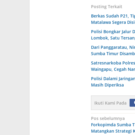
Posting Terkait
Berkas Sudah P21, T
Matalawa Segera Dis
Polisi Bongkar Jalur 
Lombok, Satu Tersa
Dari Panggaratau, N
Sumba Timur Disamb
Satresnarkoba Polre
Waingapu, Cegah Nar
Polisi Dalami Jaringa
Masih Diperiksa
Ikuti Kami Pada
Navigasi
Pos sebelumnya
Forkopimda Sumba T
pos
Matangkan Strategi 