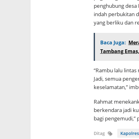
penghubung desa K
indah perbukitan d
yang berliku dan r
Baca Juga:
Mera
Tambang Emas,
“Rambu lalu lintas
Jadi, semua peng
keselamatan,” imb
Rahmat menekanka
berkendara jadi kunc
bagi pengemudi,” 
Ditag
Kapolre