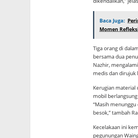
dikendalikan,” jel
Baca Juga:
Peri
Momen Refleks
Tiga orang di dala
bersama dua penu
Nazhir, mengalami 
medis dan dirujuk 
Kerugian material 
mobil berlangsung s
“Masih menunggu d
besok,” tambah R
Kecelakaan ini kem
pegunungan Wainga