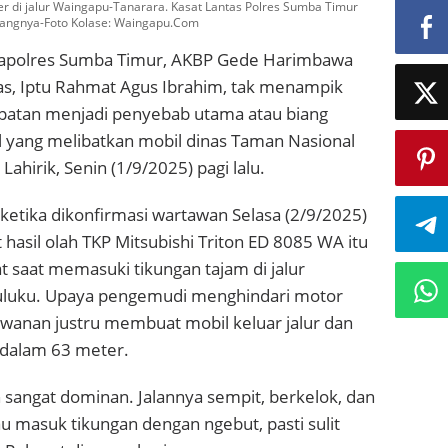
r di jalur Waingapu-Tanarara. Kasat Lantas Polres Sumba Timur
biangnya-Foto Kolase: Waingapu.Com
apolres Sumba Timur, AKBP Gede Harimbawa
tas, Iptu Rahmat Agus Ibrahim, tak menampik
patan menjadi penyebab utama atau biang
l yang melibatkan mobil dinas Taman Nasional
ahirik, Senin (1/9/2025) pagi lalu.
ketika dikonfirmasi wartawan Selasa (2/9/2025)
 hasil olah TKP Mitsubishi Triton ED 8085 WA itu
at saat memasuki tikungan tajam di jalur
uluku. Upaya pengemudi menghindari motor
awanan justru membuat mobil keluar jalur dan
edalam 63 meter.
 sangat dominan. Jalannya sempit, berkelok, dan
 masuk tikungan dengan ngebut, pasti sulit