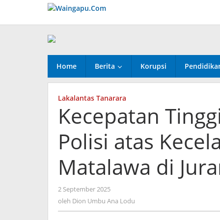
Lewati
ke
konten
Home
Berita
Korupsi
Pendidika
Lakalantas Tanarara
Kecepatan Tinggi 
Polisi atas Kece
Matalawa di Jur
oleh
2 September 2025
Dion
oleh
Dion Umbu Ana Lodu
Umbu
Ana