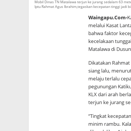
Mobil Dinas TN Matalawa terjun ke jurang sedalam 63 mete
Lodu
Iptu Rahmat Agus Ibrahim,tegaskan kecepatan tinggi jadi 
Waingapu.Com-
K
melalui Kasat Lan
bahwa faktor kece
kecelakaan tungga
Matalawa di Dusun L
Dikatakan Rahmat 
siang lalu, menurut
melaju terlalu cep
pegunungan Katik
KLX dari arah berl
terjun ke jurang s
“Tingkat kecepatan
minim rambu. Kalau