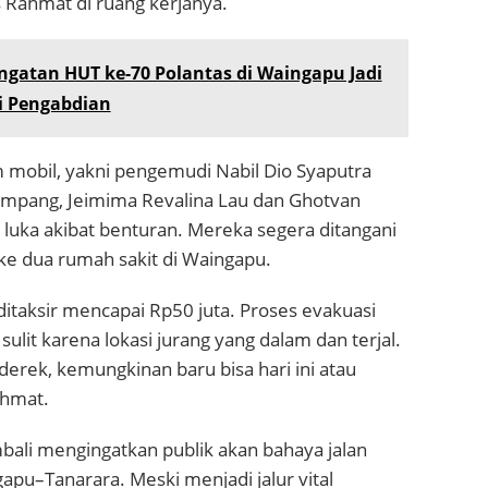
as Rahmat di ruang kerjanya.
ngatan HUT ke-70 Polantas di Waingapu Jadi
i Pengabdian
m mobil, yakni pengemudi Nabil Dio Syaputra
mpang, Jeimima Revalina Lau dan Ghotvan
luka akibat benturan. Mereka segera ditangani
ke dua rumah sakit di Waingapu.
ditaksir mencapai Rp50 juta. Proses evakuasi
ulit karena lokasi jurang yang dalam dan terjal.
erek, kemungkinan baru bisa hari ini atau
ahmat.
bali mengingatkan publik akan bahaya jalan
pu–Tanarara. Meski menjadi jalur vital