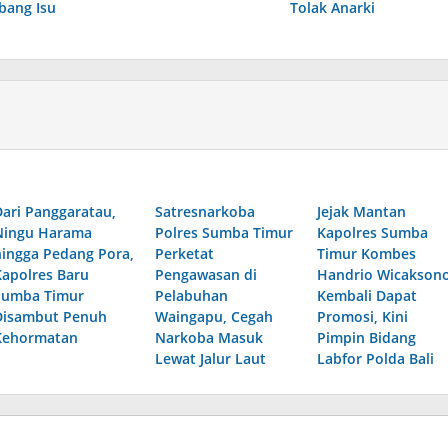
bang Isu
Tolak Anarki
Dari Panggaratau,
Satresnarkoba
Jejak Mantan
Ningu Harama
Polres Sumba Timur
Kapolres Sumba
hingga Pedang Pora,
Perketat
Timur Kombes
Kapolres Baru
Pengawasan di
Handrio Wicakson
Sumba Timur
Pelabuhan
Kembali Dapat
Disambut Penuh
Waingapu, Cegah
Promosi, Kini
Kehormatan
Narkoba Masuk
Pimpin Bidang
Lewat Jalur Laut
Labfor Polda Bali