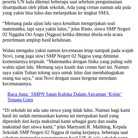
peserta UN kala ditemui beberapa saat sebelum pengumuman
disampaikan oleh pihak sekolah. Ada yang cemas namun ada pula
yang yakin bisa lulus dan melanjutkan ke tingkat SMA.
“Memang pada ujian lalu saya kesulitan mengerjakan soal
matematika, tapi saya yakin lulus,” jelas Rinto, siswa SMP Negeri
02 Nggaha Ori Angu (Nggoa) ketika ditemui disela-sela acara
penerimaan amplop hasil kelulusan.
Walau mengaku yakin namun kecemasan tetap nampak pada wajah
Novi, yang juga siswi SMP Negeri 02 Nggoa yang dimintai
komentarnya terpisah. “Matematika dengan fisika yang paling sulit
waktu ujian lalu. Memang saya kuatir dan cemas hari ini. Namun
saya yakin Tuhan tolong saya untuk lulus dan membahagiakan
orang tua saya,” urai Novi dengan suara bergetar meredam
kecemasannya.
Baca Juga:
SMPN Satap Kaloka Dalam Ancaman ‘Krisis’
Tenaga Guru
“Di sekolah ini ada satu siswa yang tidak lulus. Namun bagi kami
hasil ini sudah memuaskan karena ini merupakan hasil yang
diperoleh dari kerja maksimal kami sebagai guru dan usaha
maksimal dari siswa kami,” jelas Mariyanti R. Malihing, Kepala
Sekolah SMP Negeri 02 Nggoa di ruang kerjanya, beberapa saat
sebelum menggelar pengumuman hasil UN di aula sekolah yang