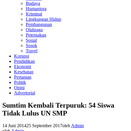
Budaya
Humaniora
Kriminal
Lingkungan Hidup
Pembangunan
Olahraga
Peternakan
Sosial
Sosok
Travel
Korupsi
Pendidikan
Ekonomi
Kesehatan
Pertanian
Politik
Opini
Advertorial
Sumtim Kembali Terpuruk: 54 Siswa
Tidak Lulus UN SMP
14 Juni 2014
25 September 2017
oleh
Admin
oleh
Admin