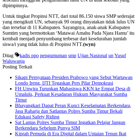
dipimpinnya.
Untuk tingkat Propinsi NTT, dari total 86.150 siswa SMP sederajat
yang mengikuti UN, sebanyak 99 orang dinyatakan tidak lulus UN
dan tersebar di 11 Kabupaten. Sayangnya, anak-anak Kabupaten
Sumtim yang bermottokan ‘Matawai Amahu Pada Njara Hamu’ itu
kembali menjadi penyumbang terbesar dari keselurahan jumlah
siswa/i yang tidak lulus di Propinsi NTT.
(wyn)
Ditag
kadis ppo
pengumuman
smp
Ujian Nasional
un
Yusuf
Waluwanja
Posting Terkait
Sikapi Pernyataan Presiden Prabowo yang Sebut Wartawan
Londo Ireng, IJTI Tegaskan Pers Pilar Demokrasi
FH Unwira Turunkan Mahasiswa KKN ke Empat Desa di
Umalulu, Perkuat Kesadaran Hukum Masyarakat Sumba
Timur
Bhayangkari Dapat Peran Kunci Keselamatan Berkendara,
Jasa Raharja dan Satlantas Polres Sumba Timur Bekali
Edukasi Safety Riding
Sat Lantas Polres Sumba Timur Ingatkan Pelajar Jangan
Berkendara Sebelum Punya SIM
Kiprah Pemuda di Era Digital dalam Untaian Tenun Ikat