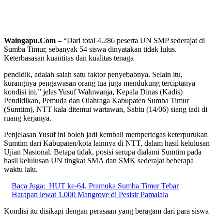
Waingapu.Com
– “Dari total 4.286 peserta UN SMP sederajat di
Sumba Timur, sebanyak 54 siswa dinyatakan tidak lulus.
Keterbasasan kuantitas dan kualitas tenaga
pendidik, adalah salah satu faktor penyebabnya. Selain itu,
kurangnya pengawasan orang tua juga mendukung terciptanya
kondisi ini,” jelas Yusuf Waluwanja, Kepala Dinas (Kadis)
Pendidikan, Pemuda dan Olahraga Kabupaten Sumba Timur
(Sumtim), NTT kala ditemui wartawan, Sabtu (14/06) siang tadi di
ruang kerjanya.
Penjelasan Yusuf ini boleh jadi kembali mempertegas keterpurukan
Sumtim dari Kabupaten/kota lainnya di NTT, dalam hasil kelulusan
Ujian Nasional. Betapa tidak, posisi serupa dialami Sumtim pada
hasil kelulusan UN tingkat SMA dan SMK sederajat beberapa
waktu lalu.
Baca Juga:
HUT ke-64, Pramuka Sumba Timur Tebar
Harapan lewat 1.000 Mangrove di Pesisir Pamalala
Kondisi itu disikapi dengan perasaan yang beragam dari para siswa