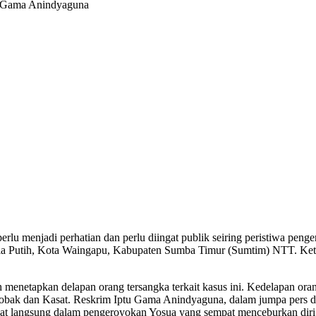
perlu menjadi perhatian dan perlu diingat publik seiring peristiwa pen
a Putih, Kota Waingapu, Kabupaten Sumba Timur (Sumtim) NTT. Ketiga 
h menetapkan delapan orang tersangka terkait kasus ini. Kedelapan or
 Sobak dan Kasat. Reskrim Iptu Gama Anindyaguna, dalam jumpa pers 
t langsung dalam pengeroyokan Yosua yang sempat menceburkan diri ke