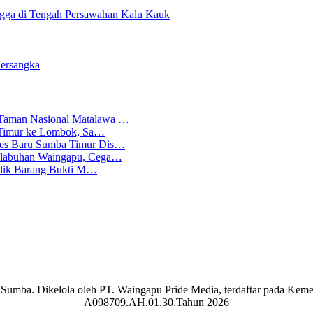
gga di Tengah Persawahan Kalu Kauk
Tersangka
 Taman Nasional Matalawa …
ba Timur ke Lombok, Sa…
lres Baru Sumba Timur Dis…
Pelabuhan Waingapu, Cega…
emilik Barang Bukti M…
aran Sumba. Dikelola oleh PT. Waingapu Pride Media, terdaftar pada 
A098709.AH.01.30.Tahun 2026