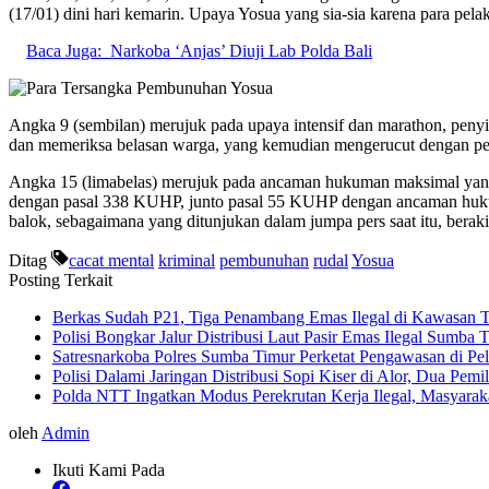
(17/01) dini hari kemarin. Upaya Yosua yang sia-sia karena para pe
Baca Juga:
Narkoba ‘Anjas’ Diuji Lab Polda Bali
Angka 9 (sembilan) merujuk pada upaya intensif dan marathon, pen
dan memeriksa belasan warga, yang kemudian mengerucut dengan pe
Angka 15 (limabelas) merujuk pada ancaman hukuman maksimal yang m
dengan pasal 338 KUHP, junto pasal 55 KUHP dengan ancaman huku
balok, sebagaimana yang ditunjukan dalam jumpa pers saat itu, berak
Ditag
cacat mental
kriminal
pembunuhan
rudal
Yosua
Posting Terkait
Berkas Sudah P21, Tiga Penambang Emas Ilegal di Kawasan 
Polisi Bongkar Jalur Distribusi Laut Pasir Emas Ilegal Sumb
Satresnarkoba Polres Sumba Timur Perketat Pengawasan di P
Polisi Dalami Jaringan Distribusi Sopi Kiser di Alor, Dua Pem
Polda NTT Ingatkan Modus Perekrutan Kerja Ilegal, Masyara
oleh
Admin
Ikuti Kami Pada