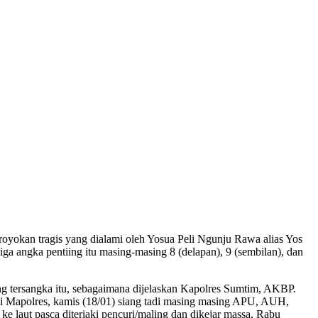
geroyokan tragis yang dialami oleh Yosua Peli Ngunju Rawa alias Yos
angka pentiing itu masing-masing 8 (delapan), 9 (sembilan), dan
ang tersangka itu, sebagaimana dijelaskan Kapolres Sumtim, AKBP.
di Mapolres, kamis (18/01) siang tadi masing masing APU, AUH,
 laut pasca diteriaki pencuri/maling dan dikejar massa, Rabu