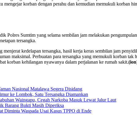
laku mengejar korban dengan perahu dan kemudian memukuli korban hin
yidik Polres Sumtim yang selama sembilan jam melakukan pengumpulan
netapan tersangka.
enjerat kedelapan tersangka, hasil kerja keras sembilan jam penyidik
man maksimal. Perbuatan para tersangka yang memukuli korban tak
ibat korban kehilangan nyawanya dalam perjalanan ke rumah sakit.
(ion
Taman Nasional Matalawa Segera Disidang
a Timur ke Lombok, Satu Tersangka Diamankan
elabuhan Waingapu, Cegah Narkoba Masuk Lewat Jalur Laut
ilik Barang Bukti Masih Diperiksa
kat Diminta Waspada Usai Kasus TPPO di Ende