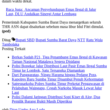
dalam waktu dekat.
Baca Juga:
Ancaman Penyelundupan Emas Ilegal di Jalur
Laut, DLU Andalkan Sinergi Antar Lembaga
Pemerintah Kabupaten Sumba Barat Daya menargetkan seluruh
THR ASN dapat disalurkan sebelum masa libur Idul Fitri dimulai.
(ped)
Ditag
Bupati SBD
Bupati Sumba Barat Daya
NTT
Ratu Wula
Tambolaka
Posting Terkait
Berkas Sudah P21, Tiga Penambang Emas Ilegal di Kawasan
Taman Nasional Matalawa Segera Disidang
Polisi Bongkar Jalur Distribusi Laut Pasir Emas Ilegal Sumba
Timur ke Lombok, Satu Tersangka Diamankan
Dari Panggaratau, Ningu Harama hingga Pedang Pora,
Kapolres Baru Sumba Timur Disambut Penuh Kehormatan
Satresnarkoba Polres Sumba Timur Perketat Pengawasan di
Pelabuhan Waingapu, Cegah Narkoba Masuk Lewat Jalur
Laut
Polisi Dalami Jaringan Distribusi Sopi Kiser di Alor, Dua
Pemilik Barang Bukti Masih Diperiksa
oleh
Dion Umbu Ana Lodu