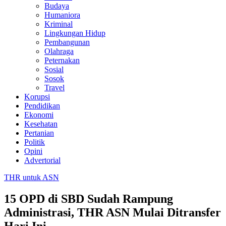
Budaya
Humaniora
Kriminal
Lingkungan Hidup
Pembangunan
Olahraga
Peternakan
Sosial
Sosok
Travel
Korupsi
Pendidikan
Ekonomi
Kesehatan
Pertanian
Politik
Opini
Advertorial
THR untuk ASN
15 OPD di SBD Sudah Rampung
Administrasi, THR ASN Mulai Ditransfer
Hari Ini