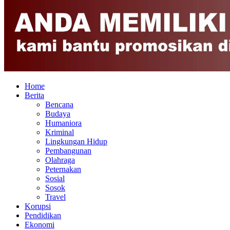
Home
Berita
Bencana
Budaya
Humaniora
Kriminal
Lingkungan Hidup
Pembangunan
Olahraga
Peternakan
Sosial
Sosok
Travel
Korupsi
Pendidikan
Ekonomi