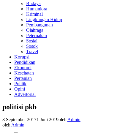
Budaya
Humaniora
Kriminal
Lingkungan Hidup
Pembangunan
Olahraga
Peternakan
Sosial
Sosok
Travel
Korupsi
Pendidikan
Ekonomi
Kesehatan
Pertanian
Politik
Opini
Advertorial
politisi pkb
8 September 2017
1 Juni 2019
oleh
Admin
oleh
Admin