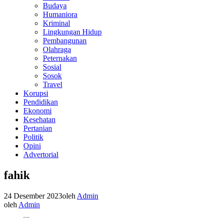
Budaya
Humaniora
Kriminal
Lingkungan Hidup
Pembangunan
Olahraga
Peternakan
Sosial
Sosok
Travel
Korupsi
Pendidikan
Ekonomi
Kesehatan
Pertanian
Politik
Opini
Advertorial
fahik
24 Desember 2023
oleh
Admin
oleh
Admin