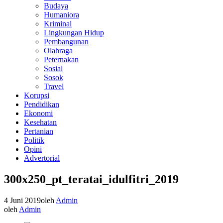
Budaya
Humaniora
Kriminal
Lingkungan Hidup
Pembangunan
Olahraga
Peternakan
Sosial
Sosok
Travel
Korupsi
Pendidikan
Ekonomi
Kesehatan
Pertanian
Politik
Opini
Advertorial
300x250_pt_teratai_idulfitri_2019
4 Juni 2019
oleh
Admin
oleh
Admin