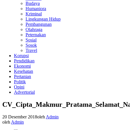
Budaya
Humaniora
Kriminal
Lingkungan Hidup
Pembangunan
Olahraga
Peternakan
Sosial
Sosok
Travel
Korupsi
Pendidikan
Ekonomi
Kesehatan
Pertanian
Politik
Opini
Advertorial
CV_Cipta_Makmur_Pratama_Selamat_Na
20 Desember 2018
oleh
Admin
oleh
Admin