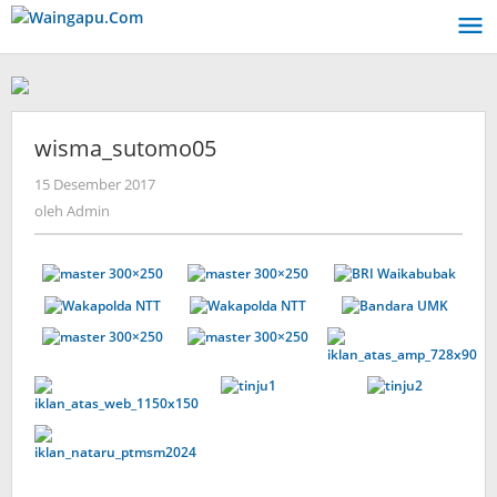
Lewati
ke
konten
wisma_sutomo05
oleh
15 Desember 2017
Admin
oleh
Admin