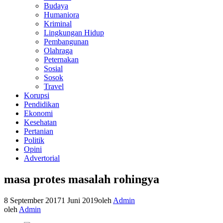
Budaya
Humaniora
Kriminal
Lingkungan Hidup
Pembangunan
Olahraga
Peternakan
Sosial
Sosok
Travel
Korupsi
Pendidikan
Ekonomi
Kesehatan
Pertanian
Politik
Opini
Advertorial
masa protes masalah rohingya
8 September 2017
1 Juni 2019
oleh
Admin
oleh
Admin