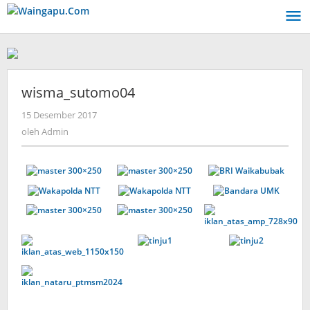
Lewati
ke
konten
wisma_sutomo04
oleh
15 Desember 2017
Admin
oleh
Admin