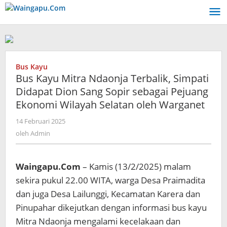
Lewati
ke
konten
Bus Kayu
Bus Kayu Mitra Ndaonja Terbalik, Simpati
Didapat Dion Sang Sopir sebagai Pejuang
Ekonomi Wilayah Selatan oleh Warganet
oleh
14 Februari 2025
Admin
oleh
Admin
Waingapu.Com
– Kamis (13/2/2025) malam
sekira pukul 22.00 WITA, warga Desa Praimadita
dan juga Desa Lailunggi, Kecamatan Karera dan
Pinupahar dikejutkan dengan informasi bus kayu
Mitra Ndaonja mengalami kecelakaan dan