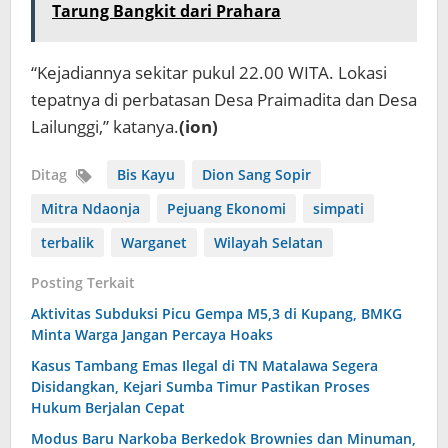
Tarung Bangkit dari Prahara
“Kejadiannya sekitar pukul 22.00 WITA. Lokasi
tepatnya di perbatasan Desa Praimadita dan Desa
Lailunggi,” katanya.
(ion)
Ditag
Bis Kayu
Dion Sang Sopir
Mitra Ndaonja
Pejuang Ekonomi
simpati
terbalik
Warganet
Wilayah Selatan
Posting Terkait
Aktivitas Subduksi Picu Gempa M5,3 di Kupang, BMKG
Minta Warga Jangan Percaya Hoaks
Kasus Tambang Emas Ilegal di TN Matalawa Segera
Disidangkan, Kejari Sumba Timur Pastikan Proses
Hukum Berjalan Cepat
Modus Baru Narkoba Berkedok Brownies dan Minuman,