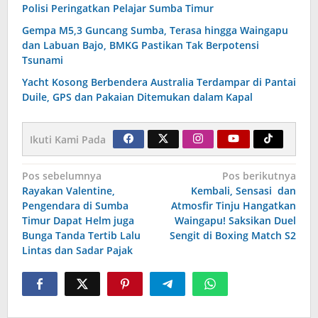
Polisi Peringatkan Pelajar Sumba Timur
Gempa M5,3 Guncang Sumba, Terasa hingga Waingapu
dan Labuan Bajo, BMKG Pastikan Tak Berpotensi
Tsunami
Yacht Kosong Berbendera Australia Terdampar di Pantai
Duile, GPS dan Pakaian Ditemukan dalam Kapal
Ikuti Kami Pada
Navigasi
Pos sebelumnya
Pos berikutnya
Rayakan Valentine,
Kembali, Sensasi dan
pos
Pengendara di Sumba
Atmosfir Tinju Hangatkan
Timur Dapat Helm juga
Waingapu! Saksikan Duel
Bunga Tanda Tertib Lalu
Sengit di Boxing Match S2
Lintas dan Sadar Pajak