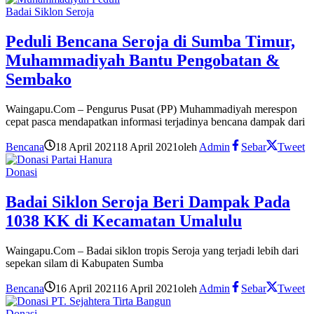
Badai Siklon Seroja
Peduli Bencana Seroja di Sumba Timur,
Muhammadiyah Bantu Pengobatan &
Sembako
Waingapu.Com – Pengurus Pusat (PP) Muhammadiyah merespon
cepat pasca mendapatkan informasi terjadinya bencana dampak dari
Bencana
18 April 2021
18 April 2021
oleh
Admin
Sebar
Tweet
Donasi
Badai Siklon Seroja Beri Dampak Pada
1038 KK di Kecamatan Umalulu
Waingapu.Com – Badai siklon tropis Seroja yang terjadi lebih dari
sepekan silam di Kabupaten Sumba
Bencana
16 April 2021
16 April 2021
oleh
Admin
Sebar
Tweet
Donasi