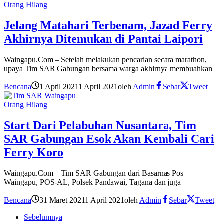
Orang Hilang
Jelang Matahari Terbenam, Jazad Ferry
Akhirnya Ditemukan di Pantai Laipori
Waingapu.Com – Setelah melakukan pencarian secara marathon,
upaya Tim SAR Gabungan bersama warga akhirnya membuahkan
Bencana
1 April 2021
1 April 2021
oleh
Admin
Sebar
Tweet
Orang Hilang
Start Dari Pelabuhan Nusantara, Tim
SAR Gabungan Esok Akan Kembali Cari
Ferry Koro
Waingapu.Com – Tim SAR Gabungan dari Basarnas Pos
Waingapu, POS-AL, Polsek Pandawai, Tagana dan juga
Bencana
31 Maret 2021
1 April 2021
oleh
Admin
Sebar
Tweet
Sebelumnya