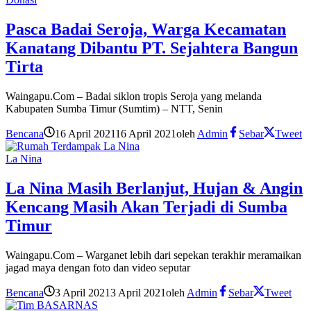
Pasca Badai Seroja, Warga Kecamatan
Kanatang Dibantu PT. Sejahtera Bangun
Tirta
Waingapu.Com – Badai siklon tropis Seroja yang melanda
Kabupaten Sumba Timur (Sumtim) – NTT, Senin
Bencana
16 April 2021
16 April 2021
oleh
Admin
Sebar
Tweet
La Nina
La Nina Masih Berlanjut, Hujan & Angin
Kencang Masih Akan Terjadi di Sumba
Timur
Waingapu.Com – Warganet lebih dari sepekan terakhir meramaikan
jagad maya dengan foto dan video seputar
Bencana
3 April 2021
3 April 2021
oleh
Admin
Sebar
Tweet