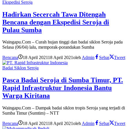
Ekspedisi Seroja
Hadirkan Secercah Tawa Ditengah
Bencana dengan Ekspedisi Seroja di
Pulau Sumba
Waingapu.Com – Curah hujan tinggi dan badai siklon Seroja pada
Selasa (06/04) lalu, memporak-porandakan Sumba
Bencana
18 April 2021
18 April 2021
oleh
Admin
Sebar
Tweet
Badai Siklon Seroja
Pasca Badai Seroja di Sumba Timur, PT.
Rapid Infrastruktur Indonesia Bantu
Warga Kiritana
Waingapu.Com – Dampak badai siklon tropis Seroja yang terjadi di
Sumba Timur (Sumtim) – NTT
Bencana
18 April 2021
18 April 2021
oleh
Admin
Sebar
Tweet