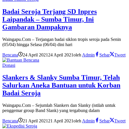
Badai Seroja Terjang SD Inpres
Laipandak – Sumba Timur, Ini
Gambaran Dampaknya
Waingapu.Com – Terjangan badai siklon tropis seroja pada Senin
(05/04) hingga Selasa (06/04) dini hari
Bencana
24 April 2021
24 April 2021
oleh
Admin
Sebar
Tweet
Donasi
Slankers & Slanky Sumba Timur, Telah
Salurkan Aneka Bantuan untuk Korban
Badai Seroja
Waingapu.Com – Sejumlah Slankers dan Slanky (istilah untuk
penggemar group Band Slank) yang tergabung dalam
Bencana
21 April 2021
21 April 2021
oleh
Admin
Sebar
Tweet