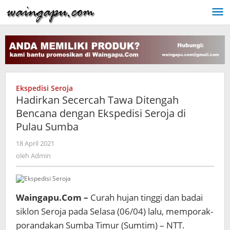
Lewati
ke
konten
Ekspedisi Seroja
Hadirkan Secercah Tawa Ditengah
Bencana dengan Ekspedisi Seroja di
Pulau Sumba
oleh
18 April 2021
Admin
oleh
Admin
Waingapu.Com –
Curah hujan tinggi dan badai
siklon Seroja pada Selasa (06/04) lalu, memporak-
porandakan Sumba Timur (Sumtim) – NTT.