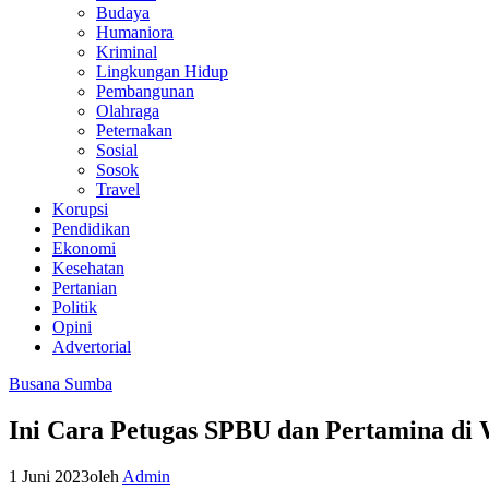
Budaya
Humaniora
Kriminal
Lingkungan Hidup
Pembangunan
Olahraga
Peternakan
Sosial
Sosok
Travel
Korupsi
Pendidikan
Ekonomi
Kesehatan
Pertanian
Politik
Opini
Advertorial
Busana Sumba
Ini Cara Petugas SPBU dan Pertamina di
1 Juni 2023
oleh
Admin