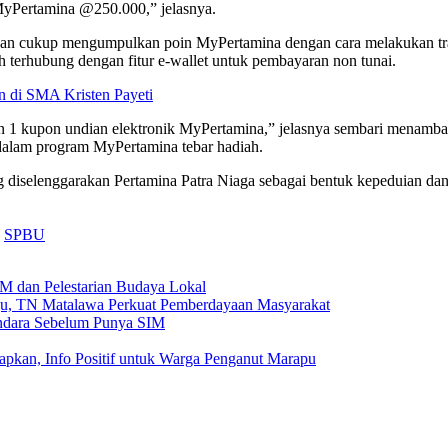
Pertamina @250.000,” jelasnya.
nggan cukup mengumpulkan poin MyPertamina dengan cara melakukan tra
ah terhubung dengan fitur e-wallet untuk pembayaran non tunai.
di SMA Kristen Payeti
n 1 kupon undian elektronik MyPertamina,” jelasnya sembari menamba
a dalam program MyPertamina tebar hadiah.
iselenggarakan Pertamina Patra Niaga sebagai bentuk kepeduian dan a
SPBU
dan Pelestarian Budaya Lokal
gu, TN Matalawa Perkuat Pemberdayaan Masyarakat
endara Sebelum Punya SIM
pkan, Info Positif untuk Warga Penganut Marapu