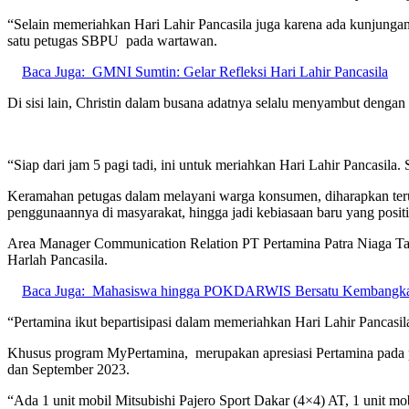
“Selain memeriahkan Hari Lahir Pancasila juga karena ada kunjungan
satu petugas SBPU
pada wartawan.
Baca Juga:
GMNI Sumtin: Gelar Refleksi Hari Lahir Pancasila
Di sisi lain, Christin dalam busana adatnya selalu menyambut den
“Siap dari jam 5 pagi tadi, ini untuk meriahkan Hari Lahir Pancasila
Keramahan petugas dalam melayani warga konsumen, diharapkan terus 
penggunaannya di masyarakat, hingga jadi kebiasaan baru yang positi
Area Manager Communication Relation PT Pertamina Patra Niaga Tauf
Harlah Pancasila.
Baca Juga:
Mahasiswa hingga POKDARWIS Bersatu Kembangkan 
“Pertamina ikut bepartisipasi dalam memeriahkan Hari Lahir Pancasi
Khusus program MyPertamina,
merupakan apresiasi Pertamina pada
dan September 2023.
“Ada 1 unit mobil Mitsubishi Pajero Sport Dakar (4×4) AT, 1 unit 