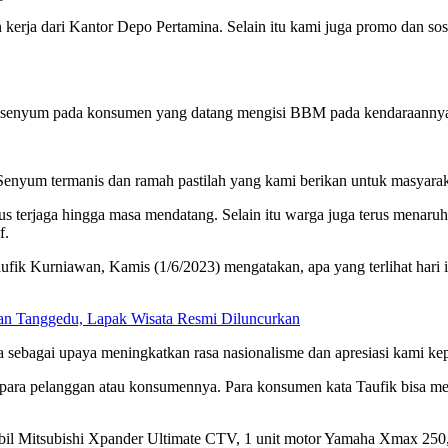
 kerja dari Kantor Depo Pertamina. Selain itu kami juga promo dan so
gan senyum pada konsumen yang datang mengisi BBM pada kendaraanny
. Senyum termanis dan ramah pastilah yang kami berikan untuk masyarak
terjaga hingga masa mendatang. Selain itu warga juga terus menaruh h
f.
ik Kurniawan, Kamis (1/6/2023) mengatakan, apa yang terlihat hari 
Tanggedu, Lapak Wisata Resmi Diluncurkan
la sebagai upaya meningkatkan rasa nasionalisme dan apresiasi kami ke
 para pelanggan atau konsumennya. Para konsumen kata Taufik bisa me
mobil Mitsubishi Xpander Ultimate CTV, 1 unit motor Yamaha Xmax 250