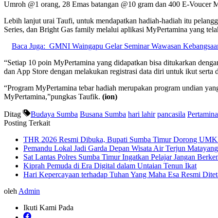
Umroh @1 orang, 28 Emas batangan @10 gram dan 400 E-Voucer My
Lebih lanjut urai Taufi, untuk mendapatkan hadiah-hadiah itu pela
Series, dan Bright Gas family melalui aplikasi MyPertamina yang tel
Baca Juga:
GMNI Waingapu Gelar Seminar Wawasan Kebangsaan 
“Setiap 10 poin MyPertamina yang didapatkan bisa ditukarkan denga
dan App Store dengan melakukan registrasi data diri untuk ikut sert
“Program MyPertamina tebar hadiah merupakan program undian yang d
MyPertamina,”pungkas Taufik.
(ion)
Ditag
Budaya Sumba
Busana Sumba
hari lahir
pancasila
Pertamina
Posting Terkait
THR 2026 Resmi Dibuka, Bupati Sumba Timur Dorong UMKM 
Pemandu Lokal Jadi Garda Depan Wisata Air Terjun Matayan
Sat Lantas Polres Sumba Timur Ingatkan Pelajar Jangan Berk
Kiprah Pemuda di Era Digital dalam Untaian Tenun Ikat
Hari Kepercayaan terhadap Tuhan Yang Maha Esa Resmi Diteta
oleh
Admin
Ikuti Kami Pada