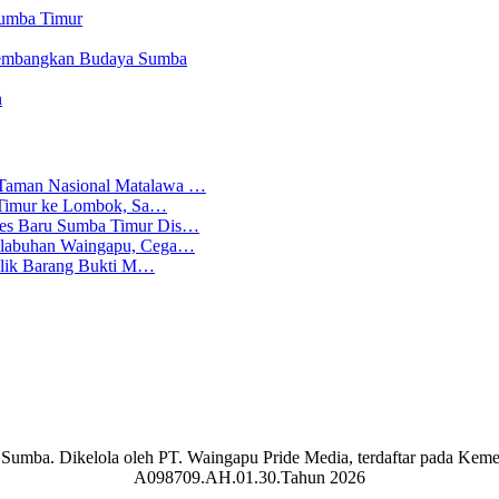
Sumba Timur
gembangkan Budaya Sumba
n
 Taman Nasional Matalawa …
ba Timur ke Lombok, Sa…
lres Baru Sumba Timur Dis…
Pelabuhan Waingapu, Cega…
emilik Barang Bukti M…
aran Sumba. Dikelola oleh PT. Waingapu Pride Media, terdaftar pada 
A098709.AH.01.30.Tahun 2026