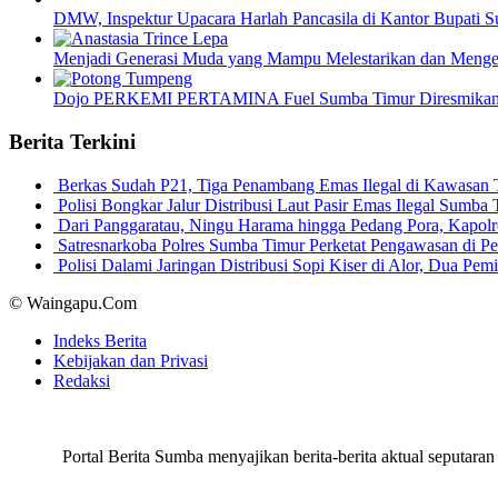
DMW, Inspektur Upacara Harlah Pancasila di Kantor Bupati 
Menjadi Generasi Muda yang Mampu Melestarikan dan Men
Dojo PERKEMI PERTAMINA Fuel Sumba Timur Diresmika
Berita Terkini
Berkas Sudah P21, Tiga Penambang Emas Ilegal di Kawasan
Polisi Bongkar Jalur Distribusi Laut Pasir Emas Ilegal Sum
Dari Panggaratau, Ningu Harama hingga Pedang Pora, Kapo
Satresnarkoba Polres Sumba Timur Perketat Pengawasan di 
Polisi Dalami Jaringan Distribusi Sopi Kiser di Alor, Dua P
© Waingapu.Com
Indeks Berita
Kebijakan dan Privasi
Redaksi
Portal Berita Sumba menyajikan berita-berita aktual seput