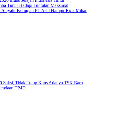
26 Mulai Jelajah Indonesia Timur
umba Timur Hadapi Tuntutan Maksimal
Sinyalir Kerugian PT Astil Hampir Rp 2 Miliar
0 Saksi, Tidak Tutup Kans Adanya TSK Baru
eradaan TP4D