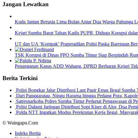
Jangan Lewatkan
Kuda Jantan Berusia Lima Bulan Antar Dua Warga Pahunga Lod
Kejari Sumba Barat Tahan Kadis PUPR, Diduga Korupsi dal
UT dan UA ‘Kompak’ Praperadilan Polisi Paska Barengan Ber
TSK Korupsi di Dinas PPO Sumba Timur Siap Berpindah Ru
Penanganan Kasus ADD Wahang, DPRD Berharap Kejari Tida
Berita Terkini
Polisi Bongkar Jalur Distribusi Laut Pasir Emas Ilegal Sum
Dari Panggaratau, Ningu Harama hingga Pedang Pora, Kapo
Satresnarkoba Polres Sumba Timur Perketat Pengawasan di 
Polisi Dalami Jaringan Distribusi Sopi Kiser di Alor, Dua P
Polda NTT Ingatkan Modus Perekrutan Kerja Ilegal, Masyar
© Waingapu.Com
Indeks Berita