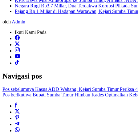
KPK Bawa Misi Antikorupsi ke Sumba Timur, Armada JNBA 20
Negara Rugi Rp3,7 Miliar, Dua Terdakwa Korupsi Pilkada S
Pajang Rp 1 Miliar di Hadapan Wartawan, Kejari Sumba Timur 
oleh
Admin
Ikuti Kami Pada
Navigasi pos
Pos sebelumnya
Kasus ADD Wahang: Kejari Sumba Timur Periksa 4
Pos berikutnya
Bupati Sumba Timur Himbau Kades Optimalkan Keb