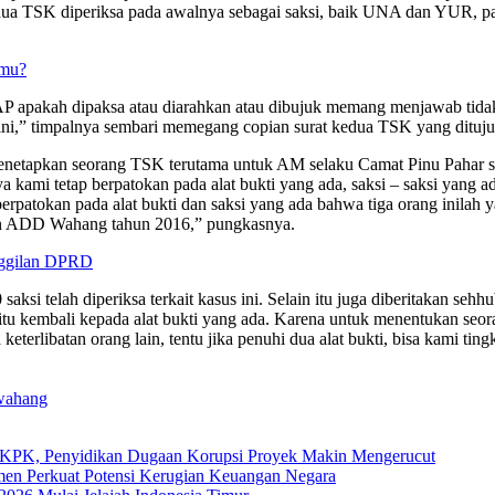
 kedua TSK diperiksa pada awalnya sebagai saksi, baik UNA dan YUR, p
emu?
AP apakah dipaksa atau diarahkan atau dibujuk memang menjawab tidak
t ini,” timpalnya sembari memegang copian surat kedua TSK yang ditujuk
netapkan seorang TSK terutama untuk AM selaku Camat Pinu Pahar sa
ya kami tetap berpatokan pada alat bukti yang ada, saksi – saksi yang a
erpatokan pada alat bukti dan saksi yang ada bahwa tiga orang inilah 
egan ADD Wahang tahun 2016,” pungkasnya.
anggilan DPRD
aksi telah diperiksa terkait kasus ini. Selain itu juga diberitakan s
kembali kepada alat bukti yang ada. Karena untuk menentukan seorang
eterlibatan orang lain, tentu jika penuhi dua alat bukti, bisa kami tin
wahang
 KPK, Penyidikan Dugaan Korupsi Proyek Makin Mengerucut
en Perkuat Potensi Kerugian Keuangan Negara