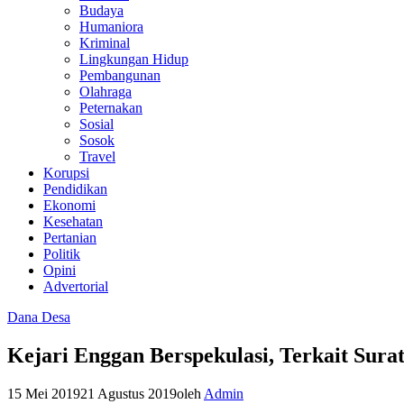
Budaya
Humaniora
Kriminal
Lingkungan Hidup
Pembangunan
Olahraga
Peternakan
Sosial
Sosok
Travel
Korupsi
Pendidikan
Ekonomi
Kesehatan
Pertanian
Politik
Opini
Advertorial
Dana Desa
Kejari Enggan Berspekulasi, Terkait Sura
15 Mei 2019
21 Agustus 2019
oleh
Admin