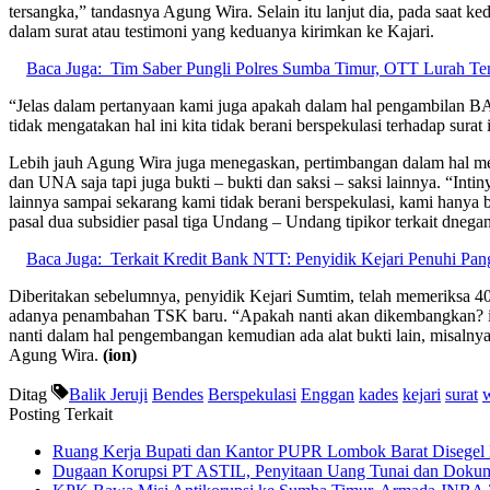
tersangka,” tandasnya Agung Wira. Selain itu lanjut dia, pada saat
dalam surat atau testimoni yang keduanya kirimkan ke Kajari.
Baca Juga:
Tim Saber Pungli Polres Sumba Timur, OTT Lurah T
“Jelas dalam pertanyaan kami juga apakah dalam hal pengambilan B
tidak mengatakan hal ini kita tidak berani berspekulasi terhadap sura
Lebih jauh Agung Wira juga menegaskan, pertimbangan dalam hal me
dan UNA saja tapi juga bukti – bukti dan saksi – saksi lainnya. “Intin
lainnya sampai sekarang kami tidak berani berspekulasi, kami hanya b
pasal dua subsidier pasal tiga Undang – Undang tipikor terkait dn
Baca Juga:
Terkait Kredit Bank NTT: Penyidik Kejari Penuhi P
Diberitakan sebelumnya, penyidik Kejari Sumtim, telah memeriksa 40 s
adanya penambahan TSK baru. “Apakah nanti akan dikembangkan? itu 
nanti dalam hal pengembangan kemudian ada alat bukti lain, misalnya k
Agung Wira.
(ion)
Ditag
Balik Jeruji
Bendes
Berspekulasi
Enggan
kades
kejari
surat
Posting Terkait
Ruang Kerja Bupati dan Kantor PUPR Lombok Barat Disegel
Dugaan Korupsi PT ASTIL, Penyitaan Uang Tunai dan Dokum