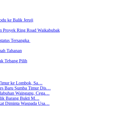
u ke Balik Jeruji
am Proyek Ring Road Waikabubak
status Tersangka
mah Tahanan
k Tebang Pilih
ba Timur ke Lombok, Sa…
lres Baru Sumba Timur Dis…
Pelabuhan Waingapu, Cega…
emilik Barang Bukti M…
akat Diminta Waspada Usa…