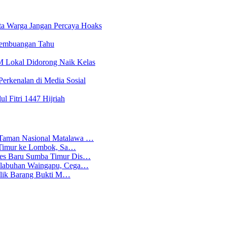
a Warga Jangan Percaya Hoaks
Pembuangan Tahu
 Lokal Didorong Naik Kelas
erkenalan di Media Sosial
l Fitri 1447 Hijriah
 Taman Nasional Matalawa …
ba Timur ke Lombok, Sa…
lres Baru Sumba Timur Dis…
Pelabuhan Waingapu, Cega…
emilik Barang Bukti M…