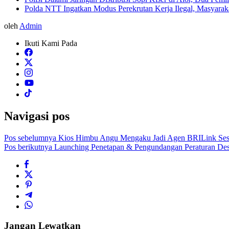
Polda NTT Ingatkan Modus Perekrutan Kerja Ilegal, Masyara
oleh
Admin
Ikuti Kami Pada
Navigasi pos
Pos sebelumnya
Kios Himbu Angu Mengaku Jadi Agen BRILink Sesu
Pos berikutnya
Launching Penetapan & Pengundangan Peraturan Des
Jangan Lewatkan