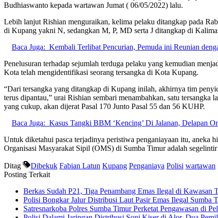
Budhiaswanto kepada wartawan Jumat ( 06/05/2022) lalu.
Lebih lanjut Rishian menguraikan, kelima pelaku ditangkap pada Rab
di Kupang yakni N, sedangkan M, P, MD serta J ditangkap di Kalima
Baca Juga:
Kembali Terlibat Pencurian, Pemuda ini Reunian den
Penelusuran terhadap sejumlah terduga pelaku yang kemudian menjadi te
Kota telah mengidentifikasi seorang tersangka di Kota Kupang.
“Dari tersangka yang ditangkap di Kupang inilah, akhirnya tim penyi
terus dipantau,” urai Rishian sembari menambahkan, satu tersangka 
yang cukup, akan dijerat Pasal 170 Junto Pasal 55 dan 56 KUHP.
Baca Juga:
Kasus Tangki BBM ‘Kencing’ Di Jalanan, Delapan Ora
Untuk diketahui pasca terjadinya peristiwa penganiayaan itu, anek
Organisasi Masyarakat Sipil (OMS) di Sumba Timur adalah segelintir
Ditag
Dibekuk
Fabian Latun
Kupang
Penganiaya
Polisi
wartawan
Posting Terkait
Berkas Sudah P21, Tiga Penambang Emas Ilegal di Kawasan 
Polisi Bongkar Jalur Distribusi Laut Pasir Emas Ilegal Sumb
Satresnarkoba Polres Sumba Timur Perketat Pengawasan di P
Polisi Dalami Jaringan Distribusi Sopi Kiser di Alor, Dua Pem