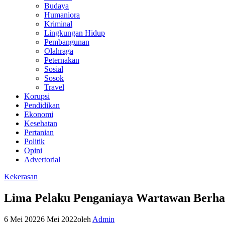
Budaya
Humaniora
Kriminal
Lingkungan Hidup
Pembangunan
Olahraga
Peternakan
Sosial
Sosok
Travel
Korupsi
Pendidikan
Ekonomi
Kesehatan
Pertanian
Politik
Opini
Advertorial
Kekerasan
Lima Pelaku Penganiaya Wartawan Berhas
6 Mei 2022
6 Mei 2022
oleh
Admin