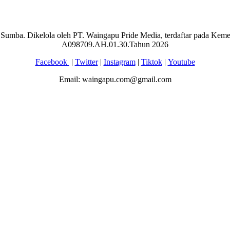
aran Sumba. Dikelola oleh PT. Waingapu Pride Media, terdaftar pada 
A098709.AH.01.30.Tahun 2026
Facebook
|
Twitter
|
Instagram
|
Tiktok
|
Youtube
Email: waingapu.com@gmail.com