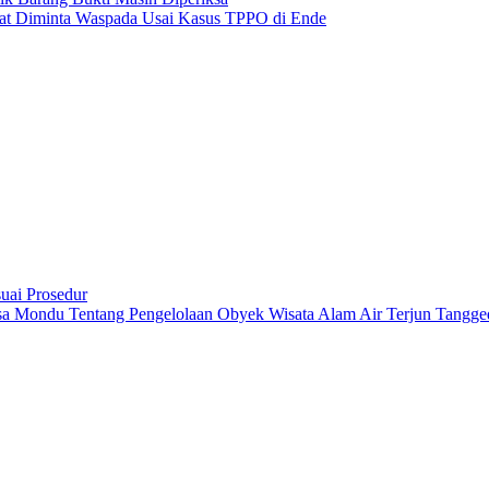
kat Diminta Waspada Usai Kasus TPPO di Ende
ai Prosedur
a Mondu Tentang Pengelolaan Obyek Wisata Alam Air Terjun Tangge