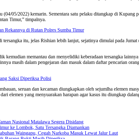
u (04/05/2022) kemarin. Sementara satu pelaku ditangkap di Kupang p
ntan Timur,” timpalnya.
gan Rekannya di Rutan Polres Sumba Timur
rsangka itu, jelas Rishian lebih lanjut, sejatinya dimulai pada Jumat 
dik kemudian memantau dan menyelidiki keberadaan tersangka lainnya m
lainnya masih dalam pengejaran dan masuk dalam daftar pencarian orang
ng Saksi Diperiksa Polisi
a himbauan, seruan dan kecaman diungkapkan oleh sejumlha elemen ma
 dari elemen yang menyuarakan harapan agar kasus itu diungkap dalan
Taman Nasional Matalawa Segera Disidang
a Timur ke Lombok, Satu Tersangka Diamankan
elabuhan Waingapu, Cegah Narkoba Masuk Lewat Jalur Laut
ilik Barang Bukti Masih Diperiksa