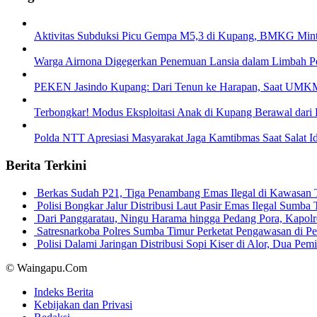
Aktivitas Subduksi Picu Gempa M5,3 di Kupang, BMKG Mint
Warga Airnona Digegerkan Penemuan Lansia dalam Limbah 
PEKEN Jasindo Kupang: Dari Tenun ke Harapan, Saat UMKM
Terbongkar! Modus Eksploitasi Anak di Kupang Berawal dari P
Polda NTT Apresiasi Masyarakat Jaga Kamtibmas Saat Salat Idu
Berita Terkini
Berkas Sudah P21, Tiga Penambang Emas Ilegal di Kawasan
Polisi Bongkar Jalur Distribusi Laut Pasir Emas Ilegal Sum
Dari Panggaratau, Ningu Harama hingga Pedang Pora, Kapo
Satresnarkoba Polres Sumba Timur Perketat Pengawasan di 
Polisi Dalami Jaringan Distribusi Sopi Kiser di Alor, Dua P
© Waingapu.Com
Indeks Berita
Kebijakan dan Privasi