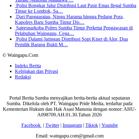
Polisi Bongkar Jalur Distribusi Laut Pasir Emas Ilegal Sumba
Timur ke Lombok, Sa…
Dari Panggaratau, Ningu Harama hingga Pedang Pora,
Kapolres Baru Sumba Timur Dis…
Satresnarkoba Polres Sumba Timur Perketat Pengawasan di
Pelabuhan Waingapu, Cega…
Polisi Dalami Jaringan Distribusi Sopi Kiser di Alor, Dua
Pemilik Barang Bukti M…
© Waingapu.Com
Indeks Berita
Kebijakan dan Privasi
Redaksi
Portal Berita Sumba menyajikan berita-berita aktual seputaran
Sumba. Dikelola oleh PT. Waingapu Pride Media, terdaftar pada
Kementerian Hukum dan Hak Asasi Manusia dengan nomor: AHU-
A098709.AH.01.30.Tahun 2026
Facebook
|
Twitter
|
Instagram
|
Tiktok
|
Youtube
Email: waingapu.com@gmail.com