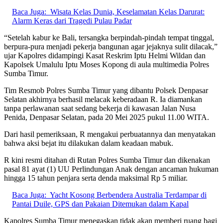
Baca Juga:
Wisata Kelas Dunia, Keselamatan Kelas Darurat:
Alarm Keras dari Tragedi Pulau Padar
“Setelah kabur ke Bali, tersangka berpindah-pindah tempat tinggal,
berpura-pura menjadi pekerja bangunan agar jejaknya sulit dilacak,”
ujar Kapolres didampingi Kasat Reskrim Iptu Helmi Wildan dan
Kapolsek Umalulu Iptu Moses Kopong di aula multimedia Polres
Sumba Timur.
Tim Resmob Polres Sumba Timur yang dibantu Polsek Denpasar
Selatan akhirnya berhasil melacak keberadaan R. Ia diamankan
tanpa perlawanan saat sedang bekerja di kawasan Jalan Nusa
Penida, Denpasar Selatan, pada 20 Mei 2025 pukul 11.00 WITA.
Dari hasil pemeriksaan, R mengakui perbuatannya dan menyatakan
bahwa aksi bejat itu dilakukan dalam keadaan mabuk.
R kini resmi ditahan di Rutan Polres Sumba Timur dan dikenakan
pasal 81 ayat (1) UU Perlindungan Anak dengan ancaman hukuman
hingga 15 tahun penjara serta denda maksimal Rp 5 miliar.
Baca Juga:
Yacht Kosong Berbendera Australia Terdampar di
Pantai Duile, GPS dan Pakaian Ditemukan dalam Kapal
Kapolres Sumba Timur menegaskan tidak akan memberi ruang bagi