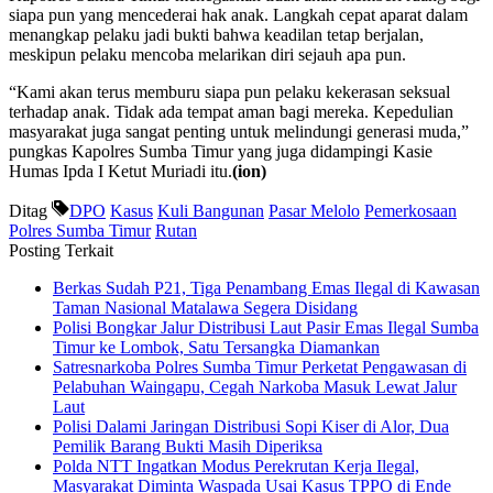
siapa pun yang mencederai hak anak. Langkah cepat aparat dalam
menangkap pelaku jadi bukti bahwa keadilan tetap berjalan,
meskipun pelaku mencoba melarikan diri sejauh apa pun.
“Kami akan terus memburu siapa pun pelaku kekerasan seksual
terhadap anak. Tidak ada tempat aman bagi mereka. Kepedulian
masyarakat juga sangat penting untuk melindungi generasi muda,”
pungkas Kapolres Sumba Timur yang juga didampingi Kasie
Humas Ipda I Ketut Muriadi itu.
(ion)
Ditag
DPO
Kasus
Kuli Bangunan
Pasar Melolo
Pemerkosaan
Polres Sumba Timur
Rutan
Posting Terkait
Berkas Sudah P21, Tiga Penambang Emas Ilegal di Kawasan
Taman Nasional Matalawa Segera Disidang
Polisi Bongkar Jalur Distribusi Laut Pasir Emas Ilegal Sumba
Timur ke Lombok, Satu Tersangka Diamankan
Satresnarkoba Polres Sumba Timur Perketat Pengawasan di
Pelabuhan Waingapu, Cegah Narkoba Masuk Lewat Jalur
Laut
Polisi Dalami Jaringan Distribusi Sopi Kiser di Alor, Dua
Pemilik Barang Bukti Masih Diperiksa
Polda NTT Ingatkan Modus Perekrutan Kerja Ilegal,
Masyarakat Diminta Waspada Usai Kasus TPPO di Ende