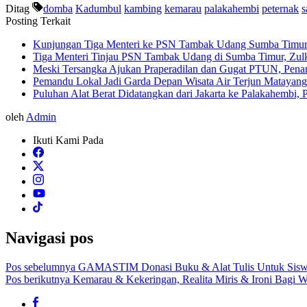
Ditag
domba
Kadumbul
kambing
kemarau
palakahembi
peternak
s
Posting Terkait
Kunjungan Tiga Menteri ke PSN Tambak Udang Sumba Timur 
Tiga Menteri Tinjau PSN Tambak Udang di Sumba Timur, Zulki
Meski Tersangka Ajukan Praperadilan dan Gugat PTUN, Penan
Pemandu Lokal Jadi Garda Depan Wisata Air Terjun Matayan
Puluhan Alat Berat Didatangkan dari Jakarta ke Palakahemb
oleh
Admin
Ikuti Kami Pada
Navigasi pos
Pos sebelumnya
GAMASTIM Donasi Buku & Alat Tulis Untuk Siswa
Pos berikutnya
Kemarau & Kekeringan, Realita Miris & Ironi Bagi W