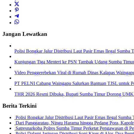
Jangan Lewatkan
Polisi Bongkar Jalur Distribusi Laut Pasir Emas Ilegal Sumb
Kunjungan Tiga Menteri ke PSN Tambak Udang Sumba Timur 
Video Penggerebekan Viral di Rumah Dinas Kalapas Waingap
PT PELNI Cabang Waingapu Salurkan Bantuan TJSL untuk 
THR 2026 Resmi Dibuka, Bupati Sumba Timur Dorong UMKM 
Berita Terkini
Polisi Bongkar Jalur Distribusi Laut Pasir Emas Ilegal Sum
Dari Panggaratau, Ningu Harama hingga Pedang Pora, Kapo
Satresnarkoba Polres Sumba Timur Perketat Pengawasan di 
Polisi Dalami Jaringan Distribusi Sopi Kiser di Alor, Dua P