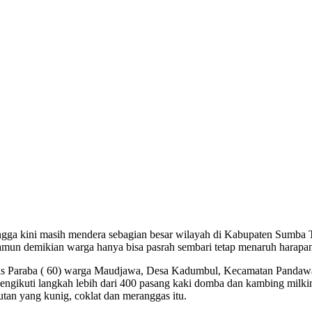
ga kini masih mendera sebagian besar wilayah di Kabupaten Sumba Ti
amun demikian warga hanya bisa pasrah sembari tetap menaruh harapan
pas Paraba ( 60) warga Maudjawa, Desa Kadumbul, Kecamatan Pandawa
 mengikuti langkah lebih dari 400 pasang kaki domba dan kambing milki
putan yang kunig, coklat dan meranggas itu.