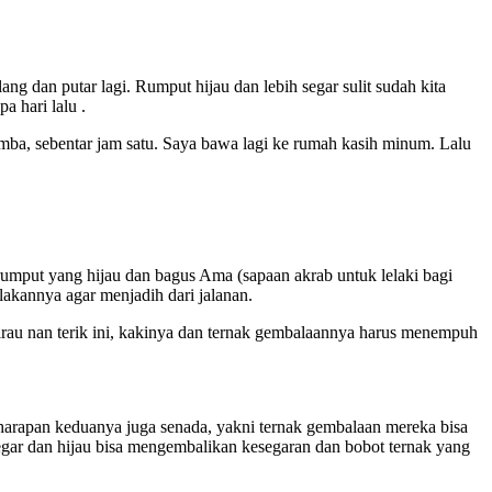
ang dan putar lagi. Rumput hijau dan lebih segar sulit sudah kita
a hari lalu .
ba, sebentar jam satu. Saya bawa lagi ke rumah kasih minum. Lalu
rumput yang hijau dan bagus Ama (sapaan akrab untuk lelaki bagi
lakannya agar menjadih dari jalanan.
arau nan terik ini, kakinya dan ternak gembalaannya harus menempuh
 harapan keduanya juga senada, yakni ternak gembalaan mereka bisa
segar dan hijau bisa mengembalikan kesegaran dan bobot ternak yang