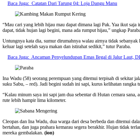
Baca Juga:
Catatan Dari Tarung 04: Loja Dangu Manu
“Mau cari yang lebih hijau mau dapat dimana lagi Pak. Yaa ikut saja i
dapat, tidak hujan lagi begini, mana ada rumput hijau,” ungkap Paraba
Untungnya kata dia, sumur dirumahnya walau airnya tidak sebanyak 
keluar lagi setelah saya makan dan istirahat sedikit,” tutur Paraba.
Baca Juga:
Ancaman Penyelundupan Emas Ilegal di Jalur Laut, 
Ina Wadu (58) seorang perempuan yang ditemui terpisah di sekitar ja
suku Sabu, – red). Jadi begini sudah ini sapi, kurus kelihatan rang
“Kalau minum saya ini sapi jam dua sebentar di Hutan cemara sana, 
rute lebih hampir lima kilometer.
Cleopas dan Ina Wadu, dua warga dari desa berbeda dan ditemui dala
bertahan, dan juga prahara kemarau segera berakhir. Hujan tidak ter
mereka gembalakan.
(ion)