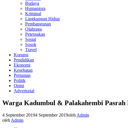
Budaya
Humaniora
Kriminal
Lingkungan Hidup
Pembangunan
Olahraga
Peternakan
Sosial
Sosok
Travel
Korupsi
Pendidikan
Ekonomi
Kesehatan
Pertanian
Politik
Opini
Advertorial
Warga Kadumbul & Palakahembi Pasrah
4 September 2019
4 September 2019
oleh
Admin
oleh
Admin