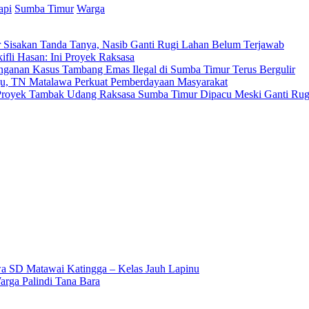
api
Sumba Timur
Warga
Sisakan Tanda Tanya, Nasib Ganti Rugi Lahan Belum Terjawab
fli Hasan: Ini Proyek Raksasa
ganan Kasus Tambang Emas Ilegal di Sumba Timur Terus Bergulir
gu, TN Matalawa Perkuat Pemberdayaan Masyarakat
i, Proyek Tambak Udang Raksasa Sumba Timur Dipacu Meski Ganti Ru
 SD Matawai Katingga – Kelas Jauh Lapinu
arga Palindi Tana Bara