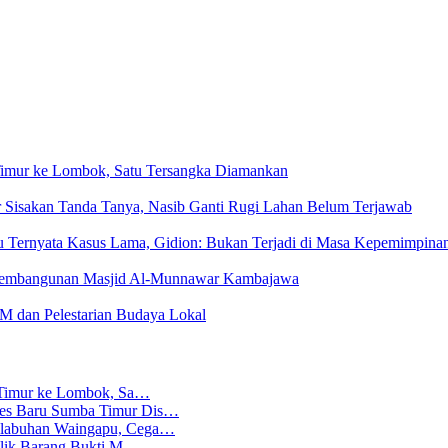
a Timur ke Lombok, Satu Tersangka Diamankan
Sisakan Tanda Tanya, Nasib Ganti Rugi Lahan Belum Terjawab
u Ternyata Kasus Lama, Gidion: Bukan Terjadi di Masa Kepemimpina
Pembangunan Masjid Al-Munnawar Kambajawa
dan Pelestarian Budaya Lokal
ba Timur ke Lombok, Sa…
lres Baru Sumba Timur Dis…
Pelabuhan Waingapu, Cega…
emilik Barang Bukti M…