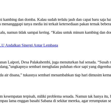
ni kambing dan domba. Kalau sudah terlalu jauh dan capai baru saja hal
 menangggapi tanya media ini terkait ketersediaan pakan ternak beberap
lalu, namun tidak sampai kering. “Kalau untuk minum kambing dan dom
DLU Andalkan Sinergi Antar Lembaga
lanan Laipori, Desa Palakahembi, juga menuturkan hal senada. “Susah 
ka tulang,”ungkapnya sembari menghalau puluhan ekor sapi yang digemba
ada air disana,” tukasnya sembari menambahkan tiap hari dimusim kem
m kesempatan terpisah, miliki problema senada. Namun tak hanya itu,
lampau lama enggan basahi Sabana di sekitar mereka, agar rerumputan 