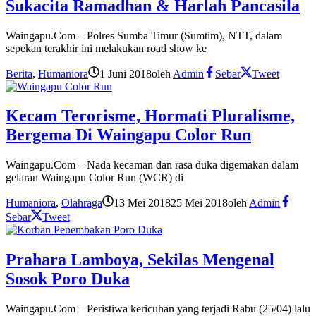
Sukacita Ramadhan & Harlah Pancasila
Waingapu.Com – Polres Sumba Timur (Sumtim), NTT, dalam
sepekan terakhir ini melakukan road show ke
Berita
,
Humaniora
1 Juni 2018
oleh
Admin
Sebar
Tweet
Kecam Terorisme, Hormati Pluralisme,
Bergema Di Waingapu Color Run
Waingapu.Com – Nada kecaman dan rasa duka digemakan dalam
gelaran Waingapu Color Run (WCR) di
Humaniora
,
Olahraga
13 Mei 2018
25 Mei 2018
oleh
Admin
Sebar
Tweet
Prahara Lamboya, Sekilas Mengenal
Sosok Poro Duka
Waingapu.Com – Peristiwa kericuhan yang terjadi Rabu (25/04) lalu