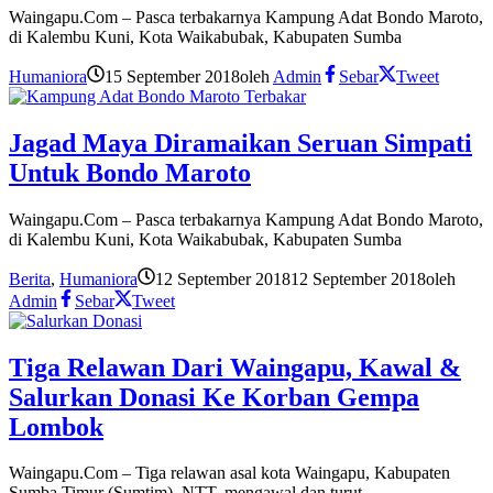
Waingapu.Com – Pasca terbakarnya Kampung Adat Bondo Maroto,
di Kalembu Kuni, Kota Waikabubak, Kabupaten Sumba
Humaniora
15 September 2018
oleh
Admin
Sebar
Tweet
Jagad Maya Diramaikan Seruan Simpati
Untuk Bondo Maroto
Waingapu.Com – Pasca terbakarnya Kampung Adat Bondo Maroto,
di Kalembu Kuni, Kota Waikabubak, Kabupaten Sumba
Berita
,
Humaniora
12 September 2018
12 September 2018
oleh
Admin
Sebar
Tweet
Tiga Relawan Dari Waingapu, Kawal &
Salurkan Donasi Ke Korban Gempa
Lombok
Waingapu.Com – Tiga relawan asal kota Waingapu, Kabupaten
Sumba Timur (Sumtim), NTT, mengawal dan turut