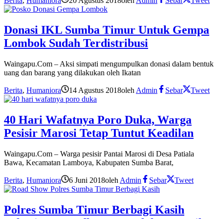
Berita
,
Humaniora
20 Agustus 2018
oleh
Admin
Sebar
Tweet
Donasi IKL Sumba Timur Untuk Gempa
Lombok Sudah Terdistribusi
Waingapu.Com – Aksi simpati mengumpulkan donasi dalam bentuk
uang dan barang yang dilakukan oleh Ikatan
Berita
,
Humaniora
14 Agustus 2018
oleh
Admin
Sebar
Tweet
40 Hari Wafatnya Poro Duka, Warga
Pesisir Marosi Tetap Tuntut Keadilan
Waingapu.Com – Warga pesisir Pantai Marosi di Desa Patiala
Bawa, Kecamatan Lamboya, Kabupaten Sumba Barat,
Berita
,
Humaniora
6 Juni 2018
oleh
Admin
Sebar
Tweet
Polres Sumba Timur Berbagi Kasih