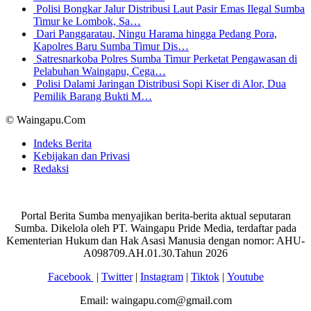
Polisi Bongkar Jalur Distribusi Laut Pasir Emas Ilegal Sumba
Timur ke Lombok, Sa…
Dari Panggaratau, Ningu Harama hingga Pedang Pora,
Kapolres Baru Sumba Timur Dis…
Satresnarkoba Polres Sumba Timur Perketat Pengawasan di
Pelabuhan Waingapu, Cega…
Polisi Dalami Jaringan Distribusi Sopi Kiser di Alor, Dua
Pemilik Barang Bukti M…
© Waingapu.Com
Indeks Berita
Kebijakan dan Privasi
Redaksi
Portal Berita Sumba menyajikan berita-berita aktual seputaran
Sumba. Dikelola oleh PT. Waingapu Pride Media, terdaftar pada
Kementerian Hukum dan Hak Asasi Manusia dengan nomor: AHU-
A098709.AH.01.30.Tahun 2026
Facebook
|
Twitter
|
Instagram
|
Tiktok
|
Youtube
Email: waingapu.com@gmail.com