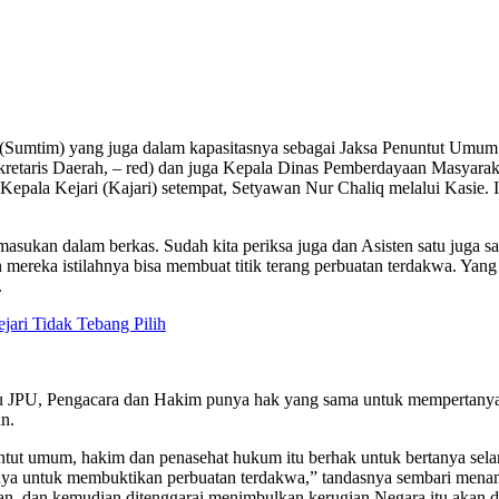
 (Sumtim) yang juga dalam kapasitasnya sebagai Jaksa Penuntut Umu
kretaris Daerah, – red) dan juga Kepala Dinas Pemberdayaan Masyar
Kepala Kejari (Kajari) setempat, Setyawan Nur Chaliq melalui Kasie. 
asukan dalam berkas. Sudah kita periksa juga dan Asisten satu juga sam
mereka istilahnya bisa membuat titik terang perbuatan terdakwa. Yang
.
ri Tidak Tebang Pilih
itu JPU, Pengacara dan Hakim punya hak yang sama untuk mempertany
n.
ntut umum, hakim dan penasehat hukum itu berhak untuk bertanya selam
usnya untuk membuktikan perbuatan terdakwa,” tandasnya sembari mena
an, dan kemudian ditenggarai menimbulkan kerugian Negara itu akan di