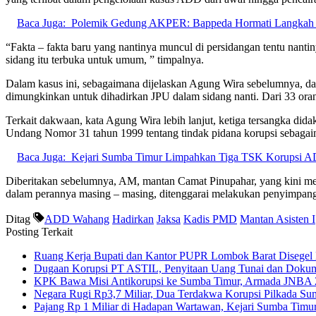
Baca Juga:
Polemik Gedung AKPER: Bappeda Hormati Langka
“Fakta – fakta baru yang nantinya muncul di persidangan tentu nantiny
sidang itu terbuka untuk umum, ” timpalnya.
Dalam kasus ini, sebagaimana dijelaskan Agung Wira sebelumnya, dari
dimungkinkan untuk dihadirkan JPU dalam sidang nanti. Dari 33 oran
Terkait dakwaan, kata Agung Wira lebih lanjut, ketiga tersangka did
Undang Nomor 31 tahun 1999 tentang tindak pidana korupsi sebaga
Baca Juga:
Kejari Sumba Timur Limpahkan Tiga TSK Korupsi A
Diberitakan sebelumnya, AM, mantan Camat Pinupahar, yang kini 
dalam perannya masing – masing, ditenggarai melakukan penyimpanga
Ditag
ADD Wahang
Hadirkan
Jaksa
Kadis PMD
Mantan Asisten I
Posting Terkait
Ruang Kerja Bupati dan Kantor PUPR Lombok Barat Disegel
Dugaan Korupsi PT ASTIL, Penyitaan Uang Tunai dan Dokum
KPK Bawa Misi Antikorupsi ke Sumba Timur, Armada JNBA 20
Negara Rugi Rp3,7 Miliar, Dua Terdakwa Korupsi Pilkada S
Pajang Rp 1 Miliar di Hadapan Wartawan, Kejari Sumba Timur 