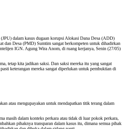
m (JPU) dalam kasus dugaan korupsi Alokasi Dana Desa (ADD)
akat dan Desa (PMD) Sumtim sangat berkompeten untuk dihadirkan
Intelijen IGN. Agung Wira Anom, di ruang kerjanya, Senin (27/05)
a, tetap kita jadikan saksi. Dan saksi mereka itu yang sangat
 pasti keterangan mereka sangat diperlukan untuk pembuktian di
akan atau mengupayakan untuk mendapatkan titik terang dalam
a masih dalam konteks perkara atau tidak di luar pokok perkara,
mbahkan pihaknya transparan dalam kasus itu, dimana semua pihak
ihadirkan dan dibuka dalam sidang nanti.