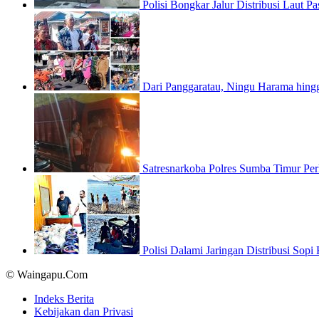
Polisi Bongkar Jalur Distribusi Laut
Dari Panggaratau, Ningu Harama hin
Satresnarkoba Polres Sumba Timur Pe
Polisi Dalami Jaringan Distribusi Sop
© Waingapu.Com
Indeks Berita
Kebijakan dan Privasi