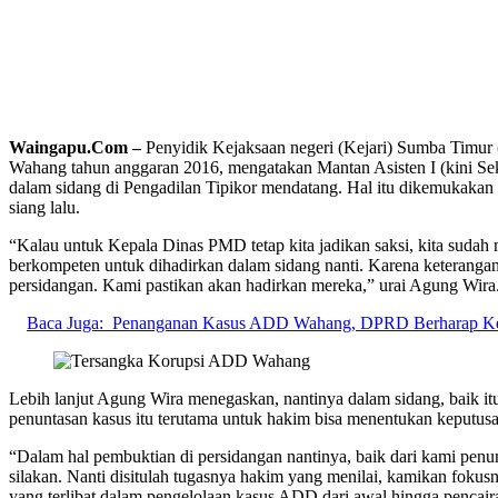
Waingapu.Com –
Penyidik Kejaksaan negeri (Kejari) Sumba Timur
Wahang tahun anggaran 2016, mengatakan Mantan Asisten I (kini Se
dalam sidang di Pengadilan Tipikor mendatang. Hal itu dikemukakan 
siang lalu.
“Kalau untuk Kepala Dinas PMD tetap kita jadikan saksi, kita sudah m
berkompeten untuk dihadirkan dalam sidang nanti. Karena keterangan 
persidangan. Kami pastikan akan hadirkan mereka,” urai Agung Wira
Baca Juga:
Penanganan Kasus ADD Wahang, DPRD Berharap Keja
Lebih lanjut Agung Wira menegaskan, nantinya dalam sidang, baik 
penuntasan kasus itu terutama untuk hakim bisa menentukan keputusa
“Dalam hal pembuktian di persidangan nantinya, baik dari kami penu
silakan. Nanti disitulah tugasnya hakim yang menilai, kamikan fok
yang terlibat dalam pengelolaan kasus ADD dari awal hingga pencair