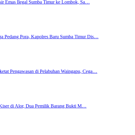
 Pasir Emas Ilegal Sumba Timur ke Lombok, Sa…
gga Pedang Pora, Kapolres Baru Sumba Timur Dis…
rketat Pengawasan di Pelabuhan Waingapu, Cega…
i Kiser di Alor, Dua Pemilik Barang Bukti M…