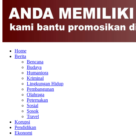
Home
Berita
Bencana
Budaya
Humaniora
Kriminal
Lingkungan Hidup
Pembangunan
Olahraga
Peternakan
Sosial
Sosok
Travel
Korupsi
Pendidikan
Ekonomi