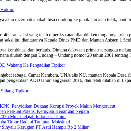
h Hukum
a akan dicermati apakah bisa condong ke pihak lain atau tidak, nanti bi
 40 – an saksi yang telah diperiksa atau diambil keterangannya, oleh 
g saksi itu, diantaranya Kepala Dinas PMD dan Mantan Asisten 1 Setd
akwa kombinasi dan berlapis. Dimana dakwaan primair tersangka melangga
imana diubah dengan Undang – Undang nomor 20 tahun 2001 tentang T
DD Wahang Ke Pengadilan Tipikor
menjabat sebagai Camat Kambera, UNA alis NU, mantan Kepala Desa 
n pengelolaan ADD tahun anggaeran 2016, dan telah ditahan di Lapas 
Sidang Tipikor
 KPK, Penyidikan Dugaan Korupsi Proyek Makin Mengerucut
en Perkuat Potensi Kerugian Keuangan Negara
26 Mulai Jelajah Indonesia Timur
umba Timur Hadapi Tuntutan Maksimal
Sinyalir Kerugian PT Astil Hampir Rp 2 Miliar