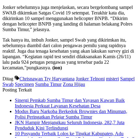
Jonker sebelumnya juga menjelaskan, secara bergelombang sampel
SWAB dikirmkan Satgas Covid 19 setempat. Terakhir kata dia,
dikirimkan 10 sampel menggunakan helicopter BNPB. “Dikirim
dengan helicopter BNPB yang landing di halaman belakang Polres
Sumba Timur,” jelasnya.
Tak hanya itu, imbuh Jonker, sampel Swab yang dikirimkan itu,
sebelumnya diambil dari calon pengawas pemilu yang rapidnya
reaktif. Juga dua tenaga kesehatan yang akan lakukan survey gizi di
lapangan. “Kegiatan rapid test sendiri dilaksanakan Kamis (26/11)
lalu pada 924 petugas pengawas yang tersebar pada 22
kecamatan,”pungkasnya.
(ion)
Ditag
Chrisnawan Try Haryantana
Jonker Telnoni
misteri
Sampel
Swab
Specimen
Sumba Timur
Zona Hijau
Posting Terkait
Sinergi Pemkab Sumba Timur dan Yayasan Kawan Baik
Indonesia Perkuat Layanan Kesehatan Desa
Modus Baru Narkoba Berkedok Brownies dan Minuman,
Polisi Peringatkan Pelajar Sumba Timur
JKN Hampir Menjangkau Seluruh Indonesia, 282,7 Juta
Penduduk Kini Terlindungi
10 Posyandu Terbaik Lolos ke Tingkat Kabupaten, Adu