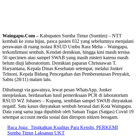
Waingapu.Com –
Kabupaten Sumba Timur (Sumtim) – NTT
kembali ke zona hijau, pasca pasien 032 yang sebelumnya menjalani
perawatan di ruang isolasi RSUD Umbu Rara Meha – Waingapu,
terkonfirmasi sembuh. Kendati demikian, hingga kini masih tersisa
50 specimen atau sampel SWAB yang masih misteri karena masih
belum diuji laboratorium. Demikian paparan Chrisnawan T.
Haryantana, Kepala Dinas Kesehatan setempat, melalui Jonker
Telnoni, Kepala Bidang Pencegahan dan Pemberantasan Penyakit,
Sabtu (28/11) malam lalu.
Dihubungi via gawainya, lewat pesan WhatsApp, Jonker
menjelaskan, berdasarkan hasil pemeriksaan PCR di laboratorium
RSUD WZ Johanes – Kupang, sembilan sampel SWAB dinyatakan
negatif. Satu kasus dinyatakan sembuh berasal dari Kota Waingapu.
Data yang sama juga dipublish oleh Satuan Tugas (Satgas) Covid 19
setempat account media sosial dan direspon nitizen beragam.
Baca Juga:
Tingkatkan Kualitas Para Kenshi, PERKEMI
Sumba Timur Laksanan UKT