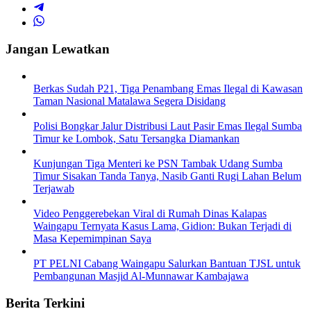
Jangan Lewatkan
Berkas Sudah P21, Tiga Penambang Emas Ilegal di Kawasan
Taman Nasional Matalawa Segera Disidang
Polisi Bongkar Jalur Distribusi Laut Pasir Emas Ilegal Sumba
Timur ke Lombok, Satu Tersangka Diamankan
Kunjungan Tiga Menteri ke PSN Tambak Udang Sumba
Timur Sisakan Tanda Tanya, Nasib Ganti Rugi Lahan Belum
Terjawab
Video Penggerebekan Viral di Rumah Dinas Kalapas
Waingapu Ternyata Kasus Lama, Gidion: Bukan Terjadi di
Masa Kepemimpinan Saya
PT PELNI Cabang Waingapu Salurkan Bantuan TJSL untuk
Pembangunan Masjid Al-Munnawar Kambajawa
Berita Terkini