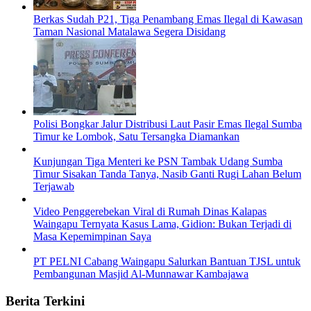
Berkas Sudah P21, Tiga Penambang Emas Ilegal di Kawasan
Taman Nasional Matalawa Segera Disidang
Polisi Bongkar Jalur Distribusi Laut Pasir Emas Ilegal Sumba
Timur ke Lombok, Satu Tersangka Diamankan
Kunjungan Tiga Menteri ke PSN Tambak Udang Sumba
Timur Sisakan Tanda Tanya, Nasib Ganti Rugi Lahan Belum
Terjawab
Video Penggerebekan Viral di Rumah Dinas Kalapas
Waingapu Ternyata Kasus Lama, Gidion: Bukan Terjadi di
Masa Kepemimpinan Saya
PT PELNI Cabang Waingapu Salurkan Bantuan TJSL untuk
Pembangunan Masjid Al-Munnawar Kambajawa
Berita Terkini