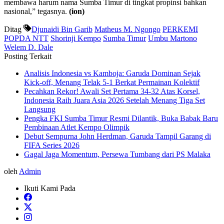
membawa harum nama Sumba Timur di tingkat propinsi bahkan
nasional,” tegasnya.
(ion)
Ditag
Djunaidi Bin Garib
Matheus M. Ngongo
PERKEMI
POPDA NTT
Shorinji Kempo
Sumba Timur
Umbu Martono
Welem D. Dale
Posting Terkait
Analisis Indonesia vs Kamboja: Garuda Dominan Sejak
Kick-off, Menang Telak 5-1 Berkat Permainan Kolektif
Pecahkan Rekor! Awali Set Pertama 34-32 Atas Korsel,
Indonesia Raih Juara Asia 2026 Setelah Menang Tiga Set
Langsung
Pengka FKI Sumba Timur Resmi Dilantik, Buka Babak Baru
Pembinaan Atlet Kempo Olimpik
Debut Sempurna John Herdman, Garuda Tampil Garang di
FIFA Series 2026
Gagal Jaga Momentum, Persewa Tumbang dari PS Malaka
oleh
Admin
Ikuti Kami Pada