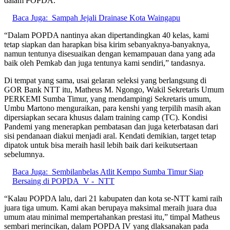
dalam POPDA.
Baca Juga:
Sampah Jejali Drainase Kota Waingapu
“Dalam POPDA nantinya akan dipertandingkan 40 kelas, kami
tetap siapkan dan harapkan bisa kirim sebanyaknya-banyaknya,
namun tentunya disesuaikan dengan kemampauan dana yang ada
baik oleh Pemkab dan juga tentunya kami sendiri,” tandasnya.
Di tempat yang sama, usai gelaran seleksi yang berlangsung di
GOR Bank NTT itu, Matheus M. Ngongo, Wakil Sekretaris Umum
PERKEMI Sumba Timur, yang mendampingi Sekretaris umum,
Umbu Martono menguraikan, para kenshi yang terpilih masih akan
dipersiapkan secara khusus dalam training camp (TC). Kondisi
Pandemi yang menerapkan pembatasan dan juga keterbatasan dari
sisi pendanaan diakui menjadi aral. Kendati demikian, target tetap
dipatok untuk bisa meraih hasil lebih baik dari keikutsertaan
sebelumnya.
Baca Juga:
Sembilanbelas Atlit Kempo Sumba Timur Siap
Bersaing di POPDA V - NTT
“Kalau POPDA lalu, dari 21 kabupaten dan kota se-NTT kami raih
juara tiga umum. Kami akan berupaya maksimal meraih juara dua
umum atau minimal mempertahankan prestasi itu,” timpal Matheus
sembari merincikan, dalam POPDA IV yang dlaksanakan pada