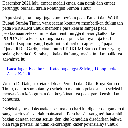
Desember 2021 lalu, empat medali emas, dua perak dan empat
perunggu berhasil diraih kontingen Sumba Timur.
“Apresiasi yang tinggi juga kami berikan pada Bupati dan Wakil
Bupati Sumba Timur, yang secara kontinyu memberikan dukungan
pada PERKEMI untuk membina para kenshi sampai pada
pelaksanaan seleksi ini bahkan nanti hingga diberangkatkan ke
POPDA. Para kenshi, orang tua dan pihak lainnya juga total
memberi support yang layak untuk diberikan apresiasi,” papar
Djunaidi Bin Garib, ketua umum PERKEMI Sumba Timur yang
sedang berada di Surabaya, kala dihubungi media ini dari baliknya
gawainya itu.
Baca Juga:
Kolaborasi Katedhugangga & Mogi Dipopulerkan
Anak Kahali
Welem D. Dale, sekretaris Dinas Pemuda dan Olah Raga Sumba
Timur, dalam sambutannya sebelum menutup pelaksanaan seleksi itu
menyatakan kekaguman dan keyakinannya pada para kenshi dan
pengurus.
“Seleksi yang dilaksanakan selama dua hari ini digelar dengan amat
sangat serius alias tidak main-main. Para kenshi yang terlibat ambil
bagian dengan sangat serius, dan kita kemudian disadarkan bahwa
olah raga prestasi ini tidak kekurangan kader potensialnya untuk