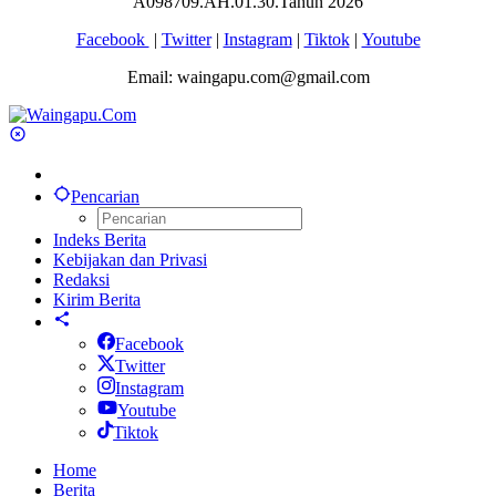
A098709.AH.01.30.Tahun 2026
Facebook
|
Twitter
|
Instagram
|
Tiktok
|
Youtube
Email: waingapu.com@gmail.com
Pencarian
Indeks Berita
Kebijakan dan Privasi
Redaksi
Kirim Berita
Facebook
Twitter
Instagram
Youtube
Tiktok
Home
Berita