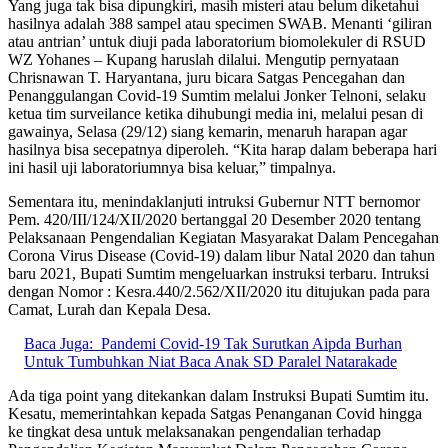
Yang juga tak bisa dipungkiri, masih misteri atau belum diketahui
hasilnya adalah 388 sampel atau specimen SWAB. Menanti ‘giliran
atau antrian’ untuk diuji pada laboratorium biomolekuler di RSUD
WZ Yohanes – Kupang haruslah dilalui. Mengutip pernyataan
Chrisnawan T. Haryantana, juru bicara Satgas Pencegahan dan
Penanggulangan Covid-19 Sumtim melalui Jonker Telnoni, selaku
ketua tim surveilance ketika dihubungi media ini, melalui pesan di
gawainya, Selasa (29/12) siang kemarin, menaruh harapan agar
hasilnya bisa secepatnya diperoleh. “Kita harap dalam beberapa hari
ini hasil uji laboratoriumnya bisa keluar,” timpalnya.
Sementara itu, menindaklanjuti intruksi Gubernur NTT bernomor
Pem. 420/III/124/XII/2020 bertanggal 20 Desember 2020 tentang
Pelaksanaan Pengendalian Kegiatan Masyarakat Dalam Pencegahan
Corona Virus Disease (Covid-19) dalam libur Natal 2020 dan tahun
baru 2021, Bupati Sumtim mengeluarkan instruksi terbaru. Intruksi
dengan Nomor : Kesra.440/2.562/XII/2020 itu ditujukan pada para
Camat, Lurah dan Kepala Desa.
Baca Juga:
Pandemi Covid-19 Tak Surutkan Aipda Burhan
Untuk Tumbuhkan Niat Baca Anak SD Paralel Natarakade
Ada tiga point yang ditekankan dalam Instruksi Bupati Sumtim itu.
Kesatu, memerintahkan kepada Satgas Penanganan Covid hingga
ke tingkat desa untuk melaksanakan pengendalian terhadap