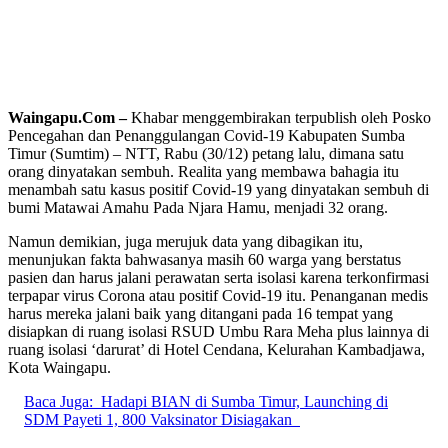
Waingapu.Com –
Khabar menggembirakan terpublish oleh Posko
Pencegahan dan Penanggulangan Covid-19 Kabupaten Sumba
Timur (Sumtim) – NTT, Rabu (30/12) petang lalu, dimana satu
orang dinyatakan sembuh. Realita yang membawa bahagia itu
menambah satu kasus positif Covid-19 yang dinyatakan sembuh di
bumi Matawai Amahu Pada Njara Hamu, menjadi 32 orang.
Namun demikian, juga merujuk data yang dibagikan itu,
menunjukan fakta bahwasanya masih 60 warga yang berstatus
pasien dan harus jalani perawatan serta isolasi karena terkonfirmasi
terpapar virus Corona atau positif Covid-19 itu. Penanganan medis
harus mereka jalani baik yang ditangani pada 16 tempat yang
disiapkan di ruang isolasi RSUD Umbu Rara Meha plus lainnya di
ruang isolasi ‘darurat’ di Hotel Cendana, Kelurahan Kambadjawa,
Kota Waingapu.
Baca Juga:
Hadapi BIAN di Sumba Timur, Launching di
SDM Payeti 1, 800 Vaksinator Disiagakan