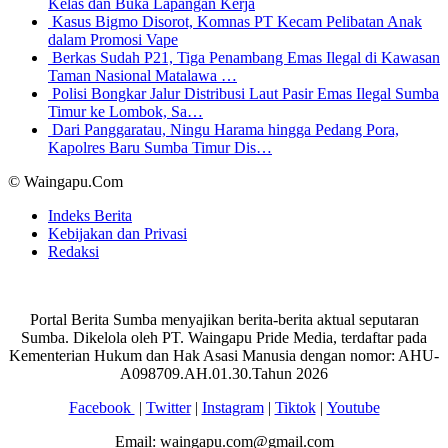
Kelas dan Buka Lapangan Kerja
Kasus Bigmo Disorot, Komnas PT Kecam Pelibatan Anak
dalam Promosi Vape
Berkas Sudah P21, Tiga Penambang Emas Ilegal di Kawasan
Taman Nasional Matalawa …
Polisi Bongkar Jalur Distribusi Laut Pasir Emas Ilegal Sumba
Timur ke Lombok, Sa…
Dari Panggaratau, Ningu Harama hingga Pedang Pora,
Kapolres Baru Sumba Timur Dis…
© Waingapu.Com
Indeks Berita
Kebijakan dan Privasi
Redaksi
Portal Berita Sumba menyajikan berita-berita aktual seputaran
Sumba. Dikelola oleh PT. Waingapu Pride Media, terdaftar pada
Kementerian Hukum dan Hak Asasi Manusia dengan nomor: AHU-
A098709.AH.01.30.Tahun 2026
Facebook
|
Twitter
|
Instagram
|
Tiktok
|
Youtube
Email: waingapu.com@gmail.com