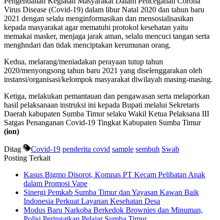
Pengendalian Kegiatan Masyarakat Dalam Pencegahan Corona
Virus Disease (Covid-19) dalam libur Natal 2020 dan tahun baru
2021 dengan selalu menginformasikan dan mensosialisasikan
kepada masyarakat agar mematuhi protokol kesehatan yaitu
memakai masker, menjaga jarak aman, selalu mencuci tangan serta
menghndari dan tidak menciptakan kerumunan orang.
Kedua, melarang/meniadakan perayaan tutup tahun
2020/menyongsong tahun baru 2021 yang diselenggarakan oleh
instansi/organisasi/kelompok masyarakat diwilayah masing-masing.
Ketiga, melakukan pemantauan dan pengawasan serta melaporkan
hasil pelaksanaan instruksi ini kepada Bupati melalui Sekretaris
Daerah kabupaten Sumba Timur selaku Wakil Ketua Pelaksana III
Satgas Penanganan Covid-19 Tingkat Kabupaten Sumba Timur
(ion)
Ditag
Covid-19
penderita covid
sample
sembuh
Swab
Posting Terkait
Kasus Bigmo Disorot, Komnas PT Kecam Pelibatan Anak
dalam Promosi Vape
Sinergi Pemkab Sumba Timur dan Yayasan Kawan Baik
Indonesia Perkuat Layanan Kesehatan Desa
Modus Baru Narkoba Berkedok Brownies dan Minuman,
Polisi Peringatkan Pelajar Sumba Timur